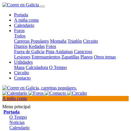
Portada
A miña conta
Calendario
Foros
Todos
Carreras Populares
Montaña
Triatlón
Circuito
Diarios
Kedadas
Fotos
Fuera de Galicia
Pista
Andainas
Canicross
Lesiones
Entrenamientos
Zapatillas
Planos
Otros temas
Utilidades
Mapa
Calculadora
O Tempo
Circuíto
Contacto
A miña conta
Menu principal
Portada
O Tempo
Noticias
Calendario