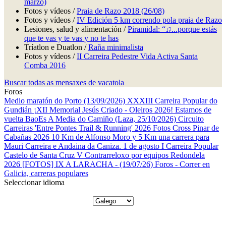
marzo)
Fotos y vídeos /
Praia de Razo 2018 (26/08)
Fotos y vídeos /
IV Edición 5 km correndo pola praia de Razo
Lesiones, salud y alimentación /
Piramidal: “♫...porque estás
que te vas y te vas y no te has
Tríatlon e Duatlon /
Raña minimalista
Fotos y vídeos /
II Carreira Pedestre Vida Activa Santa
Comba 2016
Buscar todas as mensaxes de vacatola
Foros
Medio maratón do Porto (13/09/2026)
XXXIII Carreira Popular do
Gundián
¡XII Memorial Jesús Criado - Oleiros 2026! Estamos de
vuelta
BaoEs
A Media do Camiño (Laza, 25/10/2026)
Circuito
Carreiras 'Entre Pontes Trail & Running' 2026
Fotos Cross Pinar de
Cabañas 2026
10 Km de Alfonso Moro y 5 Km una carrera para
Mauri
Carreira e Andaina da Caniza. 1 de agosto
I Carreira Popular
Castelo de Santa Cruz
V Contrarreloxo por equipos Redondela
2026
[FOTOS] IX A LARACHA - (19/07/26)
Foros - Correr en
Galicia, carreras populares
Seleccionar idioma