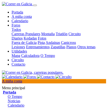
Portada
A miña conta
Calendario
Foros
Todos
Carreras Populares
Montaña
Triatlón
Circuito
Diarios
Kedadas
Fotos
Fuera de Galicia
Pista
Andainas
Canicross
Lesiones
Entrenamientos
Zapatillas
Planos
Otros temas
Utilidades
Mapa
Calculadora
O Tempo
Circuíto
Contacto
A miña conta
Menu principal
Portada
O Tempo
Noticias
Calendario