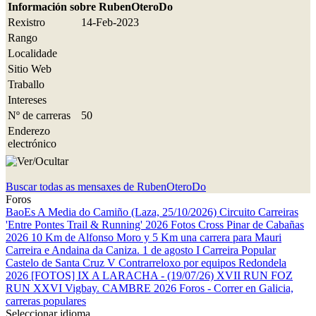
Información sobre RubenOteroDo
Rexistro
14-Feb-2023
Rango
Localidade
Sitio Web
Traballo
Intereses
Nº de carreras
50
Enderezo
electrónico
Buscar todas as mensaxes de RubenOteroDo
Foros
BaoEs
A Media do Camiño (Laza, 25/10/2026)
Circuito Carreiras
'Entre Pontes Trail & Running' 2026
Fotos Cross Pinar de Cabañas
2026
10 Km de Alfonso Moro y 5 Km una carrera para Mauri
Carreira e Andaina da Caniza. 1 de agosto
I Carreira Popular
Castelo de Santa Cruz
V Contrarreloxo por equipos Redondela
2026
[FOTOS] IX A LARACHA - (19/07/26)
XVII RUN FOZ
RUN
XXVI Vigbay.
CAMBRE 2026
Foros - Correr en Galicia,
carreras populares
Seleccionar idioma