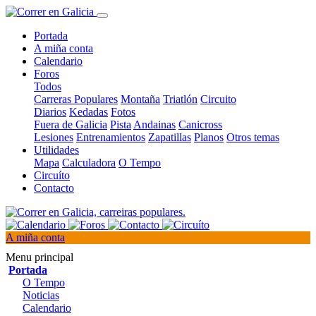
Portada
A miña conta
Calendario
Foros
Todos
Carreras Populares
Montaña
Triatlón
Circuito
Diarios
Kedadas
Fotos
Fuera de Galicia
Pista
Andainas
Canicross
Lesiones
Entrenamientos
Zapatillas
Planos
Otros temas
Utilidades
Mapa
Calculadora
O Tempo
Circuíto
Contacto
A miña conta
Menu principal
Portada
O Tempo
Noticias
Calendario