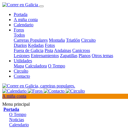
Portada
A miña conta
Calendario
Foros
Todos
Carreras Populares
Montaña
Triatlón
Circuito
Diarios
Kedadas
Fotos
Fuera de Galicia
Pista
Andainas
Canicross
Lesiones
Entrenamientos
Zapatillas
Planos
Otros temas
Utilidades
Mapa
Calculadora
O Tempo
Circuíto
Contacto
A miña conta
Menu principal
Portada
O Tempo
Noticias
Calendario