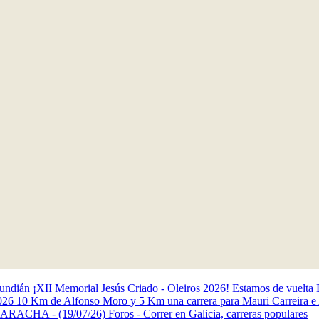
Gundián
¡XII Memorial Jesús Criado - Oleiros 2026! Estamos de vuelta
2026
10 Km de Alfonso Moro y 5 Km una carrera para Mauri
Carreira e
LARACHA - (19/07/26)
Foros - Correr en Galicia, carreras populares