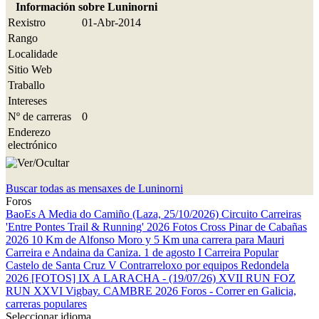
Información sobre Luninorni
Rexistro
01-Abr-2014
Rango
Localidade
Sitio Web
Traballo
Intereses
Nº de carreras
0
Enderezo
electrónico
Buscar todas as mensaxes de Luninorni
Foros
BaoEs
A Media do Camiño (Laza, 25/10/2026)
Circuito Carreiras
'Entre Pontes Trail & Running' 2026
Fotos Cross Pinar de Cabañas
2026
10 Km de Alfonso Moro y 5 Km una carrera para Mauri
Carreira e Andaina da Caniza. 1 de agosto
I Carreira Popular
Castelo de Santa Cruz
V Contrarreloxo por equipos Redondela
2026
[FOTOS] IX A LARACHA - (19/07/26)
XVII RUN FOZ
RUN
XXVI Vigbay.
CAMBRE 2026
Foros - Correr en Galicia,
carreras populares
Seleccionar idioma