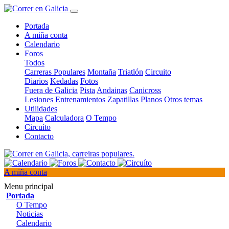
Portada
A miña conta
Calendario
Foros
Todos
Carreras Populares
Montaña
Triatlón
Circuito
Diarios
Kedadas
Fotos
Fuera de Galicia
Pista
Andainas
Canicross
Lesiones
Entrenamientos
Zapatillas
Planos
Otros temas
Utilidades
Mapa
Calculadora
O Tempo
Circuíto
Contacto
A miña conta
Menu principal
Portada
O Tempo
Noticias
Calendario