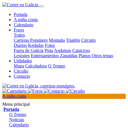
Portada
A miña conta
Calendario
Foros
Todos
Carreras Populares
Montaña
Triatlón
Circuito
Diarios
Kedadas
Fotos
Fuera de Galicia
Pista
Andainas
Canicross
Lesiones
Entrenamientos
Zapatillas
Planos
Otros temas
Utilidades
Mapa
Calculadora
O Tempo
Circuíto
Contacto
A miña conta
Menu principal
Portada
O Tempo
Noticias
Calendario