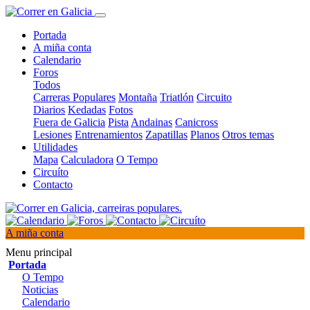
Portada
A miña conta
Calendario
Foros
Todos
Carreras Populares
Montaña
Triatlón
Circuito
Diarios
Kedadas
Fotos
Fuera de Galicia
Pista
Andainas
Canicross
Lesiones
Entrenamientos
Zapatillas
Planos
Otros temas
Utilidades
Mapa
Calculadora
O Tempo
Circuíto
Contacto
A miña conta
Menu principal
Portada
O Tempo
Noticias
Calendario