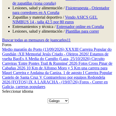
de zapatillas (zona coruña)
Lesiones, salud y alimentación /
Fisioterapeuta - Orientador
para corredores en A Coruña
Zapatillas y material deportivo /
Vendo ASICS GEL
NIMBUS 14 - talla 42.5 por 80 euros
Entrenamientos y técnica /
Entrenador online en Coruña
Lesiones, salud y alimentación /
Plantillas para correr
Buscar todas as mensaxes de juancarlos11
Foros
Medio maratón do Porto (13/09/2026)
XXXIII Carreira Popular do
Gundián
¡XII Memorial Jesús Criado - Oleiros 2026! Estamos de
vuelta
BaoEs
A Media do Camiño (Laza, 25/10/2026)
Circuito
Carreiras 'Entre Pontes Trail & Running' 2026
Fotos Cross Pinar de
Cabañas 2026
10 Km de Alfonso Moro y 5 Km una carrera para
Mauri
Carreira e Andaina da Caniza. 1 de agosto
I Carreira Popular
Castelo de Santa Cruz
V Contrarreloxo por equipos Redondela
2026
[FOTOS] IX A LARACHA - (19/07/26)
Foros - Correr en
Galicia, carreras populares
Seleccionar idioma