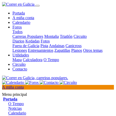
Portada
A miña conta
Calendario
Foros
Todos
Carreras Populares
Montaña
Triatlón
Circuito
Diarios
Kedadas
Fotos
Fuera de Galicia
Pista
Andainas
Canicross
Lesiones
Entrenamientos
Zapatillas
Planos
Otros temas
Utilidades
Mapa
Calculadora
O Tempo
Circuíto
Contacto
A miña conta
Menu principal
Portada
O Tempo
Noticias
Calendario