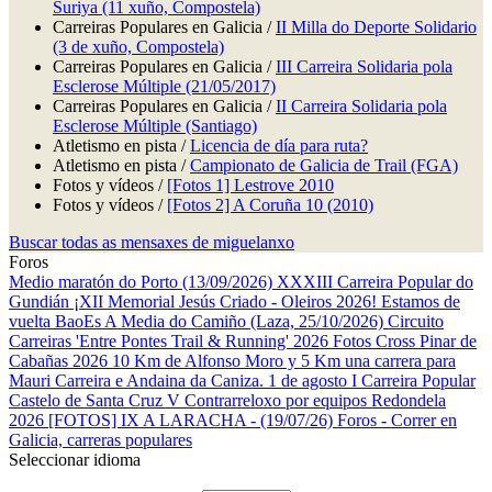
Suriya (11 xuño, Compostela)
Carreiras Populares en Galicia /
II Milla do Deporte Solidario
(3 de xuño, Compostela)
Carreiras Populares en Galicia /
III Carreira Solidaria pola
Esclerose Múltiple (21/05/2017)
Carreiras Populares en Galicia /
II Carreira Solidaria pola
Esclerose Múltiple (Santiago)
Atletismo en pista /
Licencia de día para ruta?
Atletismo en pista /
Campionato de Galicia de Trail (FGA)
Fotos y vídeos /
[Fotos 1] Lestrove 2010
Fotos y vídeos /
[Fotos 2] A Coruña 10 (2010)
Buscar todas as mensaxes de miguelanxo
Foros
Medio maratón do Porto (13/09/2026)
XXXIII Carreira Popular do
Gundián
¡XII Memorial Jesús Criado - Oleiros 2026! Estamos de
vuelta
BaoEs
A Media do Camiño (Laza, 25/10/2026)
Circuito
Carreiras 'Entre Pontes Trail & Running' 2026
Fotos Cross Pinar de
Cabañas 2026
10 Km de Alfonso Moro y 5 Km una carrera para
Mauri
Carreira e Andaina da Caniza. 1 de agosto
I Carreira Popular
Castelo de Santa Cruz
V Contrarreloxo por equipos Redondela
2026
[FOTOS] IX A LARACHA - (19/07/26)
Foros - Correr en
Galicia, carreras populares
Seleccionar idioma