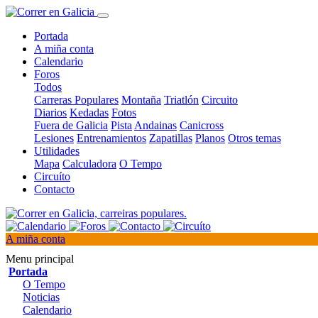
Portada
A miña conta
Calendario
Foros
Todos
Carreras Populares
Montaña
Triatlón
Circuito
Diarios
Kedadas
Fotos
Fuera de Galicia
Pista
Andainas
Canicross
Lesiones
Entrenamientos
Zapatillas
Planos
Otros temas
Utilidades
Mapa
Calculadora
O Tempo
Circuíto
Contacto
A miña conta
Menu principal
Portada
O Tempo
Noticias
Calendario