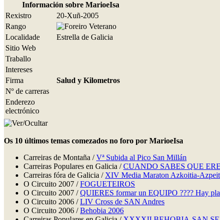
Información sobre MarioeIsa
Rexistro
20-Xuñ-2005
Rango
Localidade
Estrella de Galicia
Sitio Web
Traballo
Intereses
Firma
Salud y Kilometros
Nº de carreras
Enderezo
electrónico
Os 10 últimos temas comezados no foro por MarioeIsa
Carreiras de Montaña /
Vª Subida al Pico San Millán
Carreiras Populares en Galicia /
CUANDO SABES QUE ERE
Carreiras fóra de Galicia /
XIV Media Maraton Azkoitia-Azpeit
O Circuito 2007 /
FOGUETEIROS
O Circuito 2007 /
QUIERES formar un EQUIPO ???? Hay plaza
O Circuito 2006 /
LIV Cross de SAN Andres
O Circuito 2006 /
Behobia 2006
Carreiras Populares en Galicia /
XXXXII BEHOBIA-SAN S