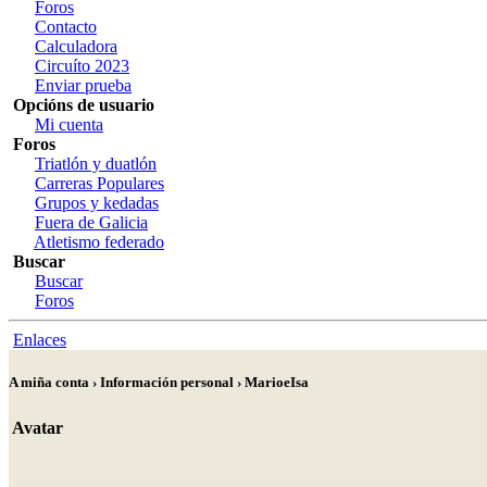
Foros
Contacto
Calculadora
Circuíto 2023
Enviar prueba
Opcións de usuario
Mi cuenta
Foros
Triatlón y duatlón
Carreras Populares
Grupos y kedadas
Fuera de Galicia
Atletismo federado
Buscar
Buscar
Foros
Enlaces
A miña conta › Información personal › MarioeIsa
Avatar