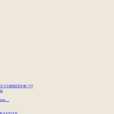
S CORREDOR ???
ia
s....
EBASTIAN