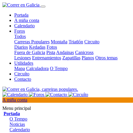
Portada
A miña conta
Calendario
Foros
Todos
Carreras Populares
Montaña
Triatlón
Circuito
Diarios
Kedadas
Fotos
Fuera de Galicia
Pista
Andainas
Canicross
Lesiones
Entrenamientos
Zapatillas
Planos
Otros temas
Utilidades
Mapa
Calculadora
O Tempo
Circuíto
Contacto
A miña conta
Menu principal
Portada
O Tempo
Noticias
Calendario