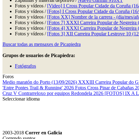
Zapatillas y material deportivo /
Nuevo Garmin 910XT
Fotos y vídeos /
[Video] I Cross Popular Cidade da Coruña (16
Fotos y vídeos /
[Fotos] I Cross Popular Cidade da Coruña (16
Fotos y vídeos /
[Fotos XX] Nombre de la carrera - (dia/mes/añ
Fotos y vídeos /
[Fotos 7] XXXI Carreira Popular de Negreira 
Fotos y vídeos /
[Fotos 4] XXXI Carreira Popular de Negreira 
Fotos y vídeos /
[Fotos 3] XII Carreira Popular Lestrove 10 (1
Buscar todas as mensaxes de Picapiedra
Grupos de usuarios de Picapiedra:
Fotógrafos
Foros
Medio maratón do Porto (13/09/2026)
XXXIII Carreira Popular do 
'Entre Pontes Trail & Running' 2026
Fotos Cross Pinar de Cabañas 
Cruz
V Contrarreloxo por equipos Redondela 2026
[FOTOS] IX A 
Seleccionar idioma
2003-2018
Correr en Galicia
Correndo xuntos.