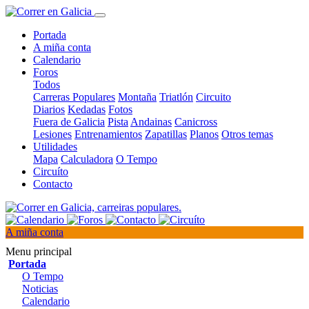
Portada
A miña conta
Calendario
Foros
Todos
Carreras Populares
Montaña
Triatlón
Circuito
Diarios
Kedadas
Fotos
Fuera de Galicia
Pista
Andainas
Canicross
Lesiones
Entrenamientos
Zapatillas
Planos
Otros temas
Utilidades
Mapa
Calculadora
O Tempo
Circuíto
Contacto
A miña conta
Menu principal
Portada
O Tempo
Noticias
Calendario