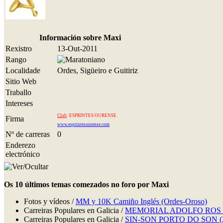
Información sobre Maxi
Rexistro
13-Out-2011
Rango
Localidade
Ordes, Sigüeiro e Guitiriz
Sitio Web
Traballo
Intereses
Club
: ESPRINTES OURENSE.
Firma
www.esprintesourense.com
Nº de carreras
0
Enderezo
electrónico
Os 10 últimos temas comezados no foro por Maxi
Fotos y vídeos /
MM y 10K Camiño Inglés (Ordes-Oroso)
Carreiras Populares en Galicia /
MEMORIAL ADOLFO ROS - 
Carreiras Populares en Galicia /
SIN-SON PORTO DO SON (2