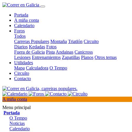
Portada
A miña conta
Calendario
Foros
Todos
Carreras Populares
Montaña
Triatlón
Circuito
Diarios
Kedadas
Fotos
Fuera de Galicia
Pista
Andainas
Canicross
Lesiones
Entrenamientos
Zapatillas
Planos
Otros temas
Utilidades
Mapa
Calculadora
O Tempo
Circuíto
Contacto
A miña conta
Menu principal
Portada
O Tempo
Noticias
Calendario