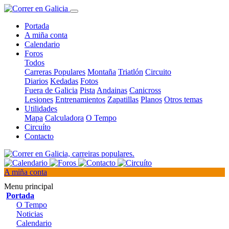
Portada
A miña conta
Calendario
Foros
Todos
Carreras Populares
Montaña
Triatlón
Circuito
Diarios
Kedadas
Fotos
Fuera de Galicia
Pista
Andainas
Canicross
Lesiones
Entrenamientos
Zapatillas
Planos
Otros temas
Utilidades
Mapa
Calculadora
O Tempo
Circuíto
Contacto
A miña conta
Menu principal
Portada
O Tempo
Noticias
Calendario