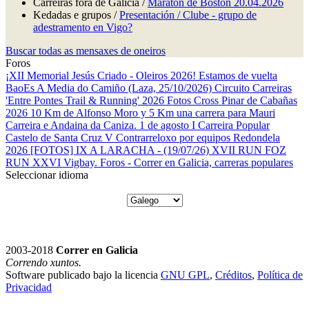
Carreiras fóra de Galicia /
Maratón de Boston 20.04.2026
Kedadas e grupos /
Presentación / Clube - grupo de
adestramento en Vigo?
Buscar todas as mensaxes de oneiros
Foros
¡XII Memorial Jesús Criado - Oleiros 2026! Estamos de vuelta
BaoEs
A Media do Camiño (Laza, 25/10/2026)
Circuito Carreiras
'Entre Pontes Trail & Running' 2026
Fotos Cross Pinar de Cabañas
2026
10 Km de Alfonso Moro y 5 Km una carrera para Mauri
Carreira e Andaina da Caniza. 1 de agosto
I Carreira Popular
Castelo de Santa Cruz
V Contrarreloxo por equipos Redondela
2026
[FOTOS] IX A LARACHA - (19/07/26)
XVII RUN FOZ
RUN
XXVI Vigbay.
Foros - Correr en Galicia, carreras populares
Seleccionar idioma
2003-2018
Correr en Galicia
Correndo xuntos.
Software publicado bajo la licencia
GNU GPL
,
Créditos
,
Política de
Privacidad