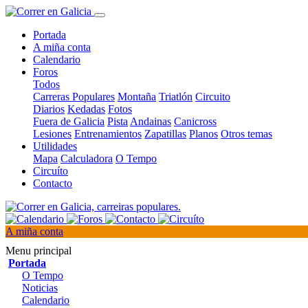
Portada
A miña conta
Calendario
Foros
Todos
Carreras Populares
Montaña
Triatlón
Circuito
Diarios
Kedadas
Fotos
Fuera de Galicia
Pista
Andainas
Canicross
Lesiones
Entrenamientos
Zapatillas
Planos
Otros temas
Utilidades
Mapa
Calculadora
O Tempo
Circuíto
Contacto
A miña conta
Menu principal
Portada
O Tempo
Noticias
Calendario