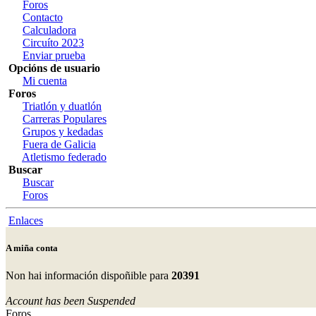
Foros
Contacto
Calculadora
Circuíto 2023
Enviar prueba
Opcións de usuario
Mi cuenta
Foros
Triatlón y duatlón
Carreras Populares
Grupos y kedadas
Fuera de Galicia
Atletismo federado
Buscar
Buscar
Foros
Enlaces
A miña conta
Non hai información dispoñible para
20391
Account has been Suspended
Foros