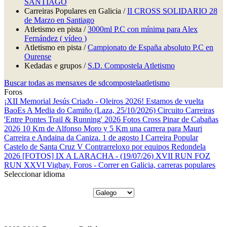
SANTIAGO
Carreiras Populares en Galicia /
II CROSS SOLIDARIO 28
de Marzo en Santiago
Atletismo en pista /
3000ml P.C con mínima para Alex
Fernández ( vídeo )
Atletismo en pista /
Campionato de España absoluto P.C en
Ourense
Kedadas e grupos /
S.D. Compostela Atletismo
Buscar todas as mensaxes de sdcompostelaatletismo
Foros
¡XII Memorial Jesús Criado - Oleiros 2026! Estamos de vuelta
BaoEs
A Media do Camiño (Laza, 25/10/2026)
Circuito Carreiras
'Entre Pontes Trail & Running' 2026
Fotos Cross Pinar de Cabañas
2026
10 Km de Alfonso Moro y 5 Km una carrera para Mauri
Carreira e Andaina da Caniza. 1 de agosto
I Carreira Popular
Castelo de Santa Cruz
V Contrarreloxo por equipos Redondela
2026
[FOTOS] IX A LARACHA - (19/07/26)
XVII RUN FOZ
RUN
XXVI Vigbay.
Foros - Correr en Galicia, carreras populares
Seleccionar idioma