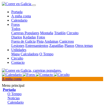
Portada
A miña conta
Calendario
Foros
Todos
Carreras Populares
Montaña
Triatlón
Circuito
Diarios
Kedadas
Fotos
Fuera de Galicia
Pista
Andainas
Canicross
Lesiones
Entrenamientos
Zapatillas
Planos
Otros temas
Utilidades
Mapa
Calculadora
O Tempo
Circuíto
Contacto
A miña conta
Menu principal
Portada
O Tempo
Noticias
Calendario