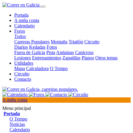
Portada
A miña conta
Calendario
Foros
Todos
Carreras Populares
Montaña
Triatlón
Circuito
Diarios
Kedadas
Fotos
Fuera de Galicia
Pista
Andainas
Canicross
Lesiones
Entrenamientos
Zapatillas
Planos
Otros temas
Utilidades
Mapa
Calculadora
O Tempo
Circuíto
Contacto
A miña conta
Menu principal
Portada
O Tempo
Noticias
Calendario