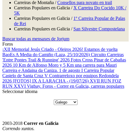
Carreiras de Montaña /
Consellos para novato en trail
Carreiras Populares en Galicia /
X Carreira Do Cocido 10K /
5K
Carreiras Populares en Galicia /
1º Carreira Popular de Palas
de Rei
Carreiras Populares en Galicia /
San Silvestre Compostelana
Buscar todas as mensaxes de Jorjum
Foros
¡XII Memorial Jesús Criado - Oleiros 2026! Estamos de vuelta
BaoEs
A Media do Camiño (Laza, 25/10/2026)
Circuito Carreiras
'Entre Pontes Trail & Running' 2026
Fotos Cross Pinar de Cabañas
2026
10 Km de Alfonso Moro y 5 Km una carrera para Mauri
Carreira e Andaina da Caniza. 1 de agosto
I Carreira Popular
Castelo de Santa Cruz
V Contrarreloxo por equipos Redondela
2026
[FOTOS] IX A LARACHA - (19/07/26)
XVII RUN FOZ
RUN
XXVI Vigbay.
Foros - Correr en Galicia, carreras populares
Seleccionar idioma
2003-2018
Correr en Galicia
Correndo xuntos.