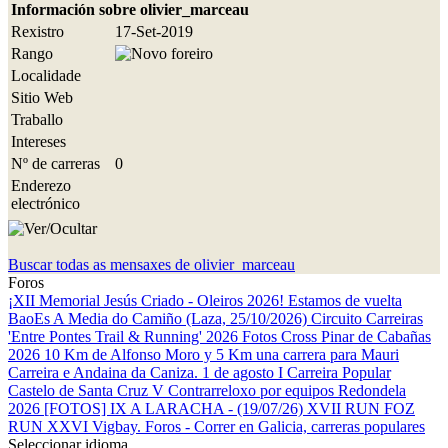
Información sobre olivier_marceau
Rexistro
17-Set-2019
Rango
Localidade
Sitio Web
Traballo
Intereses
Nº de carreras
0
Enderezo
electrónico
Buscar todas as mensaxes de olivier_marceau
Foros
¡XII Memorial Jesús Criado - Oleiros 2026! Estamos de vuelta
BaoEs
A Media do Camiño (Laza, 25/10/2026)
Circuito Carreiras
'Entre Pontes Trail & Running' 2026
Fotos Cross Pinar de Cabañas
2026
10 Km de Alfonso Moro y 5 Km una carrera para Mauri
Carreira e Andaina da Caniza. 1 de agosto
I Carreira Popular
Castelo de Santa Cruz
V Contrarreloxo por equipos Redondela
2026
[FOTOS] IX A LARACHA - (19/07/26)
XVII RUN FOZ
RUN
XXVI Vigbay.
Foros - Correr en Galicia, carreras populares
Seleccionar idioma