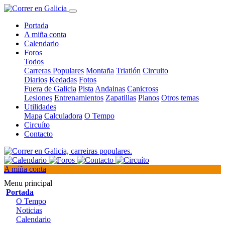
Portada
A miña conta
Calendario
Foros
Todos
Carreras Populares
Montaña
Triatlón
Circuito
Diarios
Kedadas
Fotos
Fuera de Galicia
Pista
Andainas
Canicross
Lesiones
Entrenamientos
Zapatillas
Planos
Otros temas
Utilidades
Mapa
Calculadora
O Tempo
Circuíto
Contacto
A miña conta
Menu principal
Portada
O Tempo
Noticias
Calendario