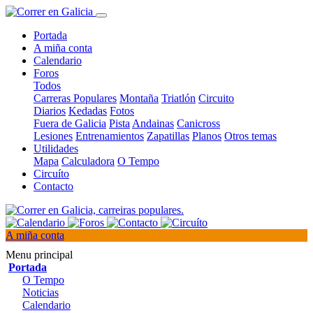
Portada
A miña conta
Calendario
Foros
Todos
Carreras Populares
Montaña
Triatlón
Circuito
Diarios
Kedadas
Fotos
Fuera de Galicia
Pista
Andainas
Canicross
Lesiones
Entrenamientos
Zapatillas
Planos
Otros temas
Utilidades
Mapa
Calculadora
O Tempo
Circuíto
Contacto
A miña conta
Menu principal
Portada
O Tempo
Noticias
Calendario