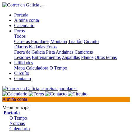
Portada
A miña conta
Calendario
Foros
Todos
Carreras Populares
Montaña
Triatlón
Circuito
Diarios
Kedadas
Fotos
Fuera de Galicia
Pista
Andainas
Canicross
Lesiones
Entrenamientos
Zapatillas
Planos
Otros temas
Utilidades
Mapa
Calculadora
O Tempo
Circuíto
Contacto
A miña conta
Menu principal
Portada
O Tempo
Noticias
Calendario