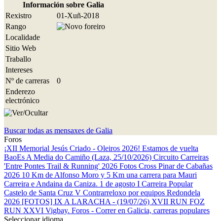
Información sobre Galia
Rexistro
01-Xuñ-2018
Rango
Localidade
Sitio Web
Traballo
Intereses
Nº de carreras
0
Enderezo
electrónico
Buscar todas as mensaxes de Galia
Foros
¡XII Memorial Jesús Criado - Oleiros 2026! Estamos de vuelta
BaoEs
A Media do Camiño (Laza, 25/10/2026)
Circuito Carreiras
'Entre Pontes Trail & Running' 2026
Fotos Cross Pinar de Cabañas
2026
10 Km de Alfonso Moro y 5 Km una carrera para Mauri
Carreira e Andaina da Caniza. 1 de agosto
I Carreira Popular
Castelo de Santa Cruz
V Contrarreloxo por equipos Redondela
2026
[FOTOS] IX A LARACHA - (19/07/26)
XVII RUN FOZ
RUN
XXVI Vigbay.
Foros - Correr en Galicia, carreras populares
Seleccionar idioma