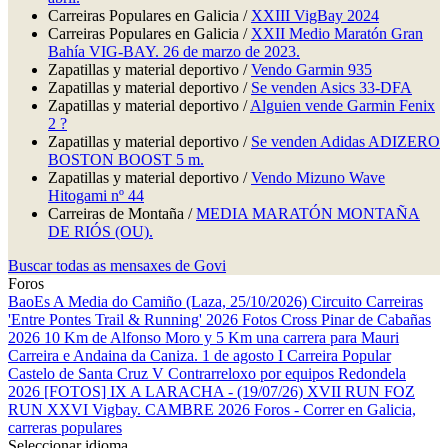
Carreiras Populares en Galicia /
XXIII VigBay 2024
Carreiras Populares en Galicia /
XXII Medio Maratón Gran
Bahía VIG-BAY. 26 de marzo de 2023.
Zapatillas y material deportivo /
Vendo Garmin 935
Zapatillas y material deportivo /
Se venden Asics 33-DFA
Zapatillas y material deportivo /
Alguien vende Garmin Fenix
2 ?
Zapatillas y material deportivo /
Se venden Adidas ADIZERO
BOSTON BOOST 5 m.
Zapatillas y material deportivo /
Vendo Mizuno Wave
Hitogami nº 44
Carreiras de Montaña /
MEDIA MARATÓN MONTAÑA
DE RIÓS (OU).
Buscar todas as mensaxes de Govi
Foros
BaoEs
A Media do Camiño (Laza, 25/10/2026)
Circuito Carreiras
'Entre Pontes Trail & Running' 2026
Fotos Cross Pinar de Cabañas
2026
10 Km de Alfonso Moro y 5 Km una carrera para Mauri
Carreira e Andaina da Caniza. 1 de agosto
I Carreira Popular
Castelo de Santa Cruz
V Contrarreloxo por equipos Redondela
2026
[FOTOS] IX A LARACHA - (19/07/26)
XVII RUN FOZ
RUN
XXVI Vigbay.
CAMBRE 2026
Foros - Correr en Galicia,
carreras populares
Seleccionar idioma