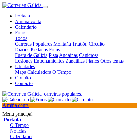
Portada
A miña conta
Calendario
Foros
Todos
Carreras Populares
Montaña
Triatlón
Circuito
Diarios
Kedadas
Fotos
Fuera de Galicia
Pista
Andainas
Canicross
Lesiones
Entrenamientos
Zapatillas
Planos
Otros temas
Utilidades
Mapa
Calculadora
O Tempo
Circuíto
Contacto
A miña conta
Menu principal
Portada
O Tempo
Noticias
Calendario