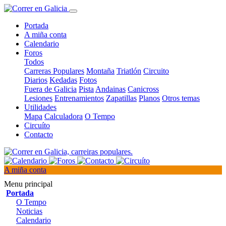
Portada
A miña conta
Calendario
Foros
Todos
Carreras Populares
Montaña
Triatlón
Circuito
Diarios
Kedadas
Fotos
Fuera de Galicia
Pista
Andainas
Canicross
Lesiones
Entrenamientos
Zapatillas
Planos
Otros temas
Utilidades
Mapa
Calculadora
O Tempo
Circuíto
Contacto
A miña conta
Menu principal
Portada
O Tempo
Noticias
Calendario