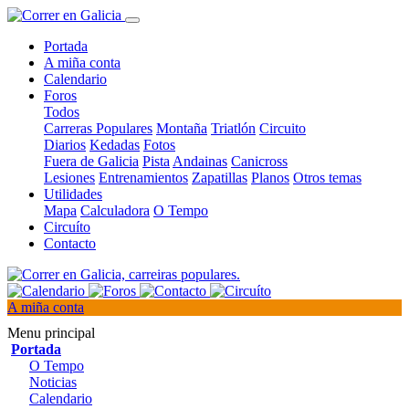
Portada
A miña conta
Calendario
Foros
Todos
Carreras Populares
Montaña
Triatlón
Circuito
Diarios
Kedadas
Fotos
Fuera de Galicia
Pista
Andainas
Canicross
Lesiones
Entrenamientos
Zapatillas
Planos
Otros temas
Utilidades
Mapa
Calculadora
O Tempo
Circuíto
Contacto
A miña conta
Menu principal
Portada
O Tempo
Noticias
Calendario