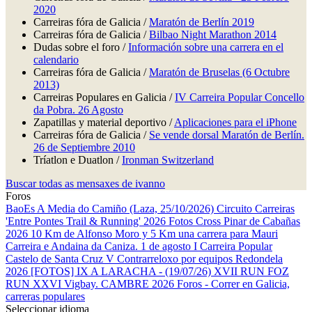
2020
Carreiras fóra de Galicia /
Maratón de Berlín 2019
Carreiras fóra de Galicia /
Bilbao Night Marathon 2014
Dudas sobre el foro /
Información sobre una carrera en el
calendario
Carreiras fóra de Galicia /
Maratón de Bruselas (6 Octubre
2013)
Carreiras Populares en Galicia /
IV Carreira Popular Concello
da Pobra. 26 Agosto
Zapatillas y material deportivo /
Aplicaciones para el iPhone
Carreiras fóra de Galicia /
Se vende dorsal Maratón de Berlín.
26 de Septiembre 2010
Tríatlon e Duatlon /
Ironman Switzerland
Buscar todas as mensaxes de ivanno
Foros
BaoEs
A Media do Camiño (Laza, 25/10/2026)
Circuito Carreiras
'Entre Pontes Trail & Running' 2026
Fotos Cross Pinar de Cabañas
2026
10 Km de Alfonso Moro y 5 Km una carrera para Mauri
Carreira e Andaina da Caniza. 1 de agosto
I Carreira Popular
Castelo de Santa Cruz
V Contrarreloxo por equipos Redondela
2026
[FOTOS] IX A LARACHA - (19/07/26)
XVII RUN FOZ
RUN
XXVI Vigbay.
CAMBRE 2026
Foros - Correr en Galicia,
carreras populares
Seleccionar idioma