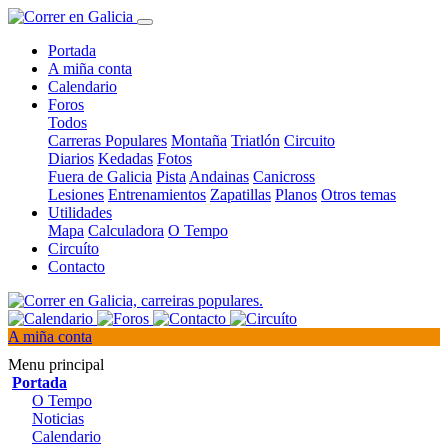
Portada
A miña conta
Calendario
Foros
Todos
Carreras Populares
Montaña
Triatlón
Circuito
Diarios
Kedadas
Fotos
Fuera de Galicia
Pista
Andainas
Canicross
Lesiones
Entrenamientos
Zapatillas
Planos
Otros temas
Utilidades
Mapa
Calculadora
O Tempo
Circuíto
Contacto
A miña conta
Menu principal
Portada
O Tempo
Noticias
Calendario