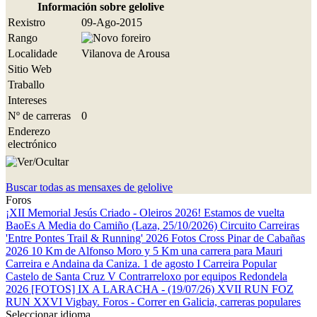
Información sobre gelolive
Rexistro
09-Ago-2015
Rango
Localidade
Vilanova de Arousa
Sitio Web
Traballo
Intereses
Nº de carreras
0
Enderezo
electrónico
Buscar todas as mensaxes de gelolive
Foros
¡XII Memorial Jesús Criado - Oleiros 2026! Estamos de vuelta
BaoEs
A Media do Camiño (Laza, 25/10/2026)
Circuito Carreiras
'Entre Pontes Trail & Running' 2026
Fotos Cross Pinar de Cabañas
2026
10 Km de Alfonso Moro y 5 Km una carrera para Mauri
Carreira e Andaina da Caniza. 1 de agosto
I Carreira Popular
Castelo de Santa Cruz
V Contrarreloxo por equipos Redondela
2026
[FOTOS] IX A LARACHA - (19/07/26)
XVII RUN FOZ
RUN
XXVI Vigbay.
Foros - Correr en Galicia, carreras populares
Seleccionar idioma