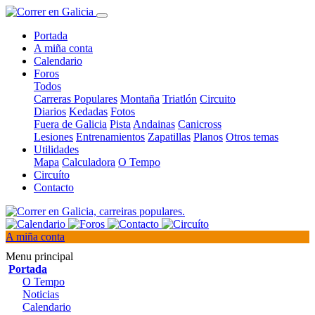
Portada
A miña conta
Calendario
Foros
Todos
Carreras Populares
Montaña
Triatlón
Circuito
Diarios
Kedadas
Fotos
Fuera de Galicia
Pista
Andainas
Canicross
Lesiones
Entrenamientos
Zapatillas
Planos
Otros temas
Utilidades
Mapa
Calculadora
O Tempo
Circuíto
Contacto
A miña conta
Menu principal
Portada
O Tempo
Noticias
Calendario