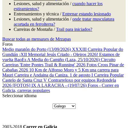
Lesiones, salud y alimentación /
cuando hacer los
estiramientos?
Entrenamientos y técnica /
Entrenar estando lesionado
Lesiones, salud y alimentación /
onde tratar musculatura
acortada en ferrolterra?
Carreiras de Montaña /
Trail para iniciados?
Buscar todas as mensaxes de Mrzapas
Foros
Medio maratón do Porto (13/09/2026)
XXXIII Carreira Popular do
Gundián
¡XII Memorial Jesús Criado - Oleiros 2026! Estamos de
vuelta
BaoEs
A Media do Camiño (Laza, 25/10/2026)
Circuito
Carreiras 'Entre Pontes Trail & Running' 2026
Fotos Cross Pinar de
Cabañas 2026
10 Km de Alfonso Moro y 5 Km una carrera para
Mauri
Carreira e Andaina da Caniza. 1 de agosto
I Carreira Popular
Castelo de Santa Cruz
V Contrarreloxo por equipos Redondela
2026
[FOTOS] IX A LARACHA - (19/07/26)
Foros - Correr en
Galicia, carreras populares
Seleccionar idioma
2003-2018
Correr en Galicia