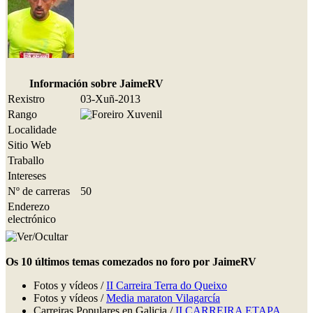
Información sobre JaimeRV
Rexistro
03-Xuñ-2013
Rango
Localidade
Sitio Web
Traballo
Intereses
Nº de carreras
50
Enderezo
electrónico
Os 10 últimos temas comezados no foro por JaimeRV
Fotos y vídeos /
II Carreira Terra do Queixo
Fotos y vídeos /
Media maraton Vilagarcía
Carreiras Populares en Galicia /
II CARREIRA ETAPA