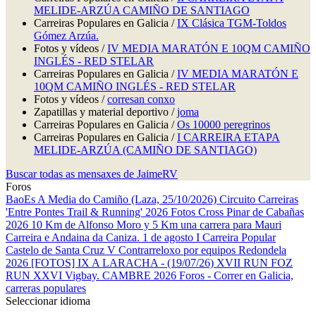
MELIDE-ARZÚA CAMIÑO DE SANTIAGO
Carreiras Populares en Galicia /
IX Clásica TGM-Toldos
Gómez Arzúa.
Fotos y vídeos /
IV MEDIA MARATÓN E 10QM CAMIÑO
INGLÉS - RED STELAR
Carreiras Populares en Galicia /
IV MEDIA MARATÓN E
10QM CAMIÑO INGLÉS - RED STELAR
Fotos y vídeos /
corresan conxo
Zapatillas y material deportivo /
joma
Carreiras Populares en Galicia /
Os 10000 peregrinos
Carreiras Populares en Galicia /
I CARREIRA ETAPA
MELIDE-ARZÚA (CAMIÑO DE SANTIAGO)
Buscar todas as mensaxes de JaimeRV
Foros
BaoEs
A Media do Camiño (Laza, 25/10/2026)
Circuito Carreiras
'Entre Pontes Trail & Running' 2026
Fotos Cross Pinar de Cabañas
2026
10 Km de Alfonso Moro y 5 Km una carrera para Mauri
Carreira e Andaina da Caniza. 1 de agosto
I Carreira Popular
Castelo de Santa Cruz
V Contrarreloxo por equipos Redondela
2026
[FOTOS] IX A LARACHA - (19/07/26)
XVII RUN FOZ
RUN
XXVI Vigbay.
CAMBRE 2026
Foros - Correr en Galicia,
carreras populares
Seleccionar idioma