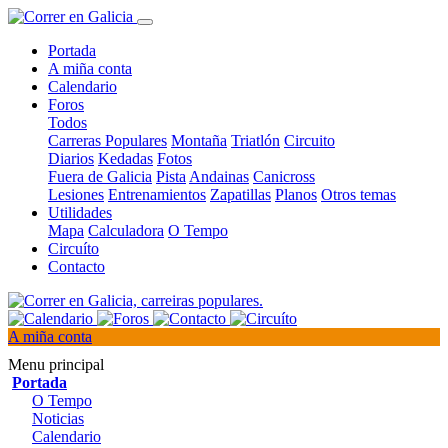
Portada
A miña conta
Calendario
Foros
Todos
Carreras Populares
Montaña
Triatlón
Circuito
Diarios
Kedadas
Fotos
Fuera de Galicia
Pista
Andainas
Canicross
Lesiones
Entrenamientos
Zapatillas
Planos
Otros temas
Utilidades
Mapa
Calculadora
O Tempo
Circuíto
Contacto
A miña conta
Menu principal
Portada
O Tempo
Noticias
Calendario