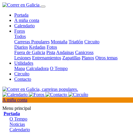
Portada
A miña conta
Calendario
Foros
Todos
Carreras Populares
Montaña
Triatlón
Circuito
Diarios
Kedadas
Fotos
Fuera de Galicia
Pista
Andainas
Canicross
Lesiones
Entrenamientos
Zapatillas
Planos
Otros temas
Utilidades
Mapa
Calculadora
O Tempo
Circuíto
Contacto
A miña conta
Menu principal
Portada
O Tempo
Noticias
Calendario