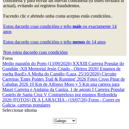
contraseña y para enviar las nuevas contraseña (si usted olvidara la
actual), evitando así registros fraudulentos.
Facendo clic e abrindo unha conta aceptas estás condicións..
Estou dacordo coas condicións e teño
máis
ou exactamente 14
anos
Estou dacordo coas condicións e teño
menos
de 14 anos
Non estou dacordo coas condicións
Foros
Medio maratón do Porto (13/09/2026)
XXXIII Carreira Popular do
Gundián
¡XII Memorial Jesús Criado - Oleiros 2026! Estamos de
vuelta
BaoEs
A Media do Camiño (Laza, 25/10/2026)
Circuito
Carreiras 'Entre Pontes Trail & Running' 2026
Fotos Cross Pinar de
Cabañas 2026
10 Km de Alfonso Moro y 5 Km una carrera para
Mauri
Carreira e Andaina da Caniza. 1 de agosto
I Carreira Popular
Castelo de Santa Cruz
V Contrarreloxo por equipos Redondela
2026
[FOTOS] IX A LARACHA - (19/07/26)
Foros - Correr en
Galicia, carreras populares
Seleccionar idioma