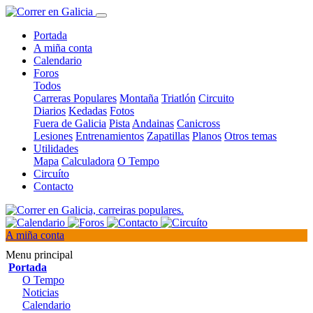
Portada
A miña conta
Calendario
Foros
Todos
Carreras Populares
Montaña
Triatlón
Circuito
Diarios
Kedadas
Fotos
Fuera de Galicia
Pista
Andainas
Canicross
Lesiones
Entrenamientos
Zapatillas
Planos
Otros temas
Utilidades
Mapa
Calculadora
O Tempo
Circuíto
Contacto
A miña conta
Menu principal
Portada
O Tempo
Noticias
Calendario