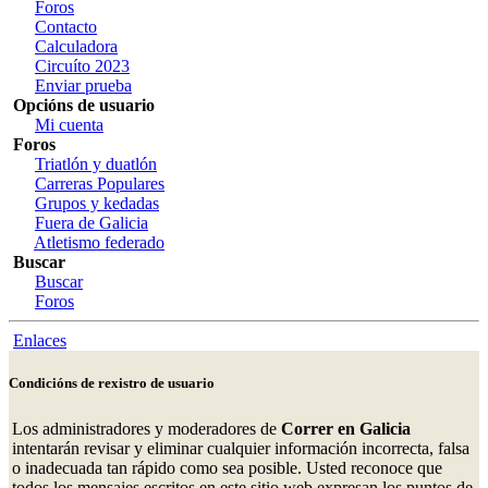
Foros
Contacto
Calculadora
Circuíto 2023
Enviar prueba
Opcións de usuario
Mi cuenta
Foros
Triatlón y duatlón
Carreras Populares
Grupos y kedadas
Fuera de Galicia
Atletismo federado
Buscar
Buscar
Foros
Enlaces
Condicións de rexistro de usuario
Los administradores y moderadores de
Correr en Galicia
intentarán revisar y eliminar cualquier información incorrecta, falsa
o inadecuada tan rápido como sea posible. Usted reconoce que
todos los mensajes escritos en este sitio web expresan los puntos de