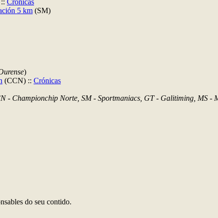
::
Crónicas
cación 5 km
(SM)
Ourense
)
n
(CCN) ::
Crónicas
N - Championchip Norte, SM - Sportmaniacs, GT - Galitiming, MS - 
nsables do seu contido.