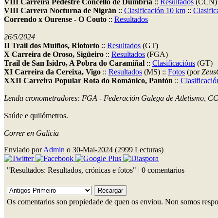
VIII Carreira Pedestre Concello de Dumbría
::
Resultados
(CCN) 
VIII Carrera Nocturna de Nigrán
::
Clasificación 10 km
::
Clasifi
Correndo x Ourense - O Couto
::
Resultados
26/5/2024
II Trail dos Muíños, Riotorto
::
Resultados
(GT)
X Carreira de Oroso, Sigüeiro
::
Resultados
(FGA)
Trail de San Isidro, A Pobra do Caramiñal
::
Clasificacións
(GT)
XI Carreira da Cereixa, Vigo
::
Resultados
(MS) ::
Fotos
(por
Zeus
XXII Carreira Popular Rota do Románico, Pantón
::
Clasificació
Lenda cronometradores: FGA - Federación Galega de Atletismo, CC
Saúde e quilómetros.
Correr en Galicia
Enviado por
Admin
o 30-Mai-2024 (2999 Lecturas)
"Resultados: Resultados, crónicas e fotos" | 0 comentarios
Os comentarios son propiedade de quen os enviou. Non somos respo