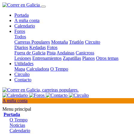
Portada
A miña conta
Calendario
Foros
Todos
Carreras Populares
Montaña
Triatlón
Circuito
Diarios
Kedadas
Fotos
Fuera de Galicia
Pista
Andainas
Canicross
Lesiones
Entrenamientos
Zapatillas
Planos
Otros temas
Utilidades
Mapa
Calculadora
O Tempo
Circuíto
Contacto
A miña conta
Menu principal
Portada
O Tempo
Noticias
Calendario