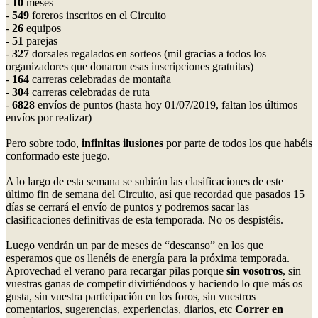
-
10
meses
-
549
foreros inscritos en el Circuito
-
26
equipos
-
51
parejas
-
327
dorsales regalados en sorteos (mil gracias a todos los
organizadores que donaron esas inscripciones gratuitas)
-
164
carreras celebradas de montaña
-
304
carreras celebradas de ruta
-
6828
envíos de puntos (hasta hoy 01/07/2019, faltan los últimos
envíos por realizar)
Pero sobre todo,
infinitas ilusiones
por parte de todos los que habéis
conformado este juego.
A lo largo de esta semana se subirán las clasificaciones de este
último fin de semana del Circuito, así que recordad que pasados 15
días se cerrará el envío de puntos y podremos sacar las
clasificaciones definitivas de esta temporada. No os despistéis.
Luego vendrán un par de meses de “descanso” en los que
esperamos que os llenéis de energía para la próxima temporada.
Aprovechad el verano para recargar pilas porque
sin vosotros
, sin
vuestras ganas de competir divirtiéndoos y haciendo lo que más os
gusta, sin vuestra participación en los foros, sin vuestros
comentarios, sugerencias, experiencias, diarios, etc
Correr en