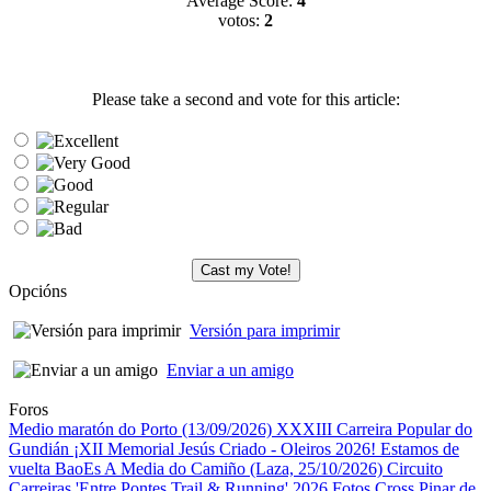
Average Score:
4
votos:
2
Please take a second and vote for this article:
Opcións
Versión para imprimir
Enviar a un amigo
Foros
Medio maratón do Porto (13/09/2026)
XXXIII Carreira Popular do
Gundián
¡XII Memorial Jesús Criado - Oleiros 2026! Estamos de
vuelta
BaoEs
A Media do Camiño (Laza, 25/10/2026)
Circuito
Carreiras 'Entre Pontes Trail & Running' 2026
Fotos Cross Pinar de