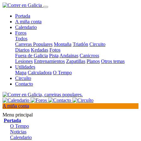
Portada
A miña conta
Calendario
Foros
Todos
Carreras Populares
Montaña
Triatlón
Circuito
Diarios
Kedadas
Fotos
Fuera de Galicia
Pista
Andainas
Canicross
Lesiones
Entrenamientos
Zapatillas
Planos
Otros temas
Utilidades
Mapa
Calculadora
O Tempo
Circuíto
Contacto
A miña conta
Menu principal
Portada
O Tempo
Noticias
Calendario