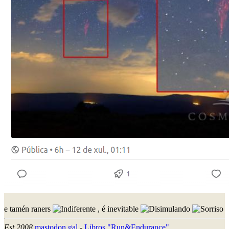
e tamén raners
, é inevitable
Est.2008
mastodon.gal
-
Libros "Run&Endurance"