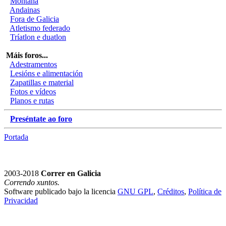
Montaña
Andainas
Fora de Galicia
Atletismo federado
Tríatlon e duatlon
Máis foros...
Adestramentos
Lesións e alimentación
Zapatillas e material
Fotos e vídeos
Planos e rutas
Preséntate ao foro
Portada
2003-2018
Correr en Galicia
Correndo xuntos.
Software publicado bajo la licencia
GNU GPL
,
Créditos
,
Política de
Privacidad