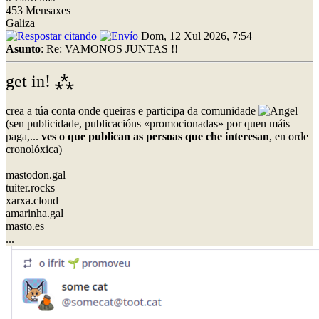
453 Mensaxes
Galiza
Dom, 12 Xul 2026, 7:54
Asunto
: Re: VAMONOS JUNTAS !!
get in! ⁂
crea a túa conta onde queiras e participa da comunidade
(sen publicidade, publicacións «promocionadas» por quen máis
paga,...
ves o que publican as persoas que che interesan
, en orde
cronolóxica)
mastodon.gal
tuiter.rocks
xarxa.cloud
amarinha.gal
masto.es
...