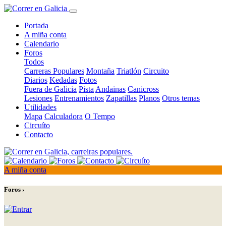
Portada
A miña conta
Calendario
Foros
Todos
Carreras Populares
Montaña
Triatlón
Circuito
Diarios
Kedadas
Fotos
Fuera de Galicia
Pista
Andainas
Canicross
Lesiones
Entrenamientos
Zapatillas
Planos
Otros temas
Utilidades
Mapa
Calculadora
O Tempo
Circuíto
Contacto
A miña conta
Foros ›