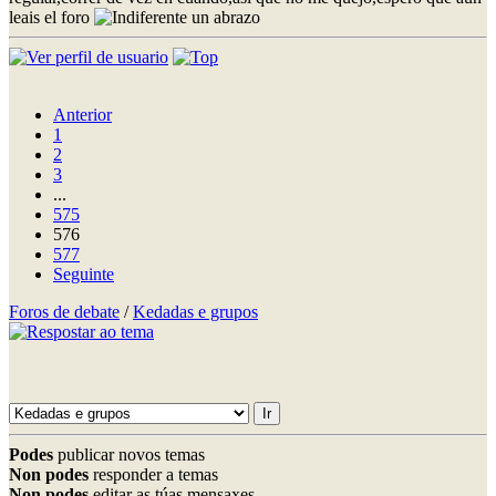
leais el foro
un abrazo
Anterior
1
2
3
...
575
576
577
Seguinte
Foros de debate
/
Kedadas e grupos
Podes
publicar novos temas
Non podes
responder a temas
Non podes
editar as túas mensaxes