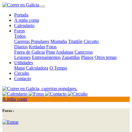
Portada
A miña conta
Calendario
Foros
Todos
Carreras Populares
Montaña
Triatlón
Circuito
Diarios
Kedadas
Fotos
Fuera de Galicia
Pista
Andainas
Canicross
Lesiones
Entrenamientos
Zapatillas
Planos
Otros temas
Utilidades
Mapa
Calculadora
O Tempo
Circuíto
Contacto
A miña conta
Foros ›