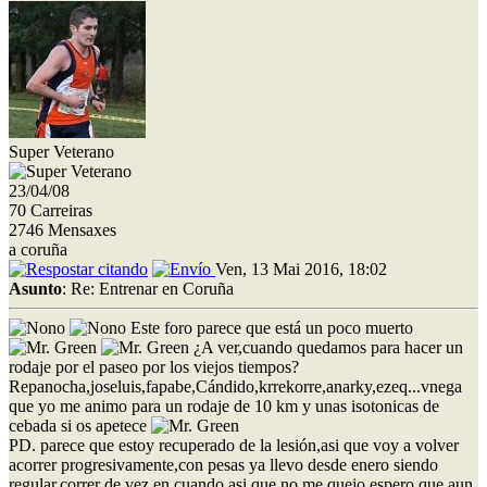
Super Veterano
23/04/08
70 Carreiras
2746 Mensaxes
a coruña
Ven, 13 Mai 2016, 18:02
Asunto
: Re: Entrenar en Coruña
Este foro parece que está un poco muerto
¿A ver,cuando quedamos para hacer un
rodaje por el paseo por los viejos tiempos?
Repanocha,joseluis,fapabe,Cándido,krrekorre,anarky,ezeq...vnega
que yo me animo para un rodaje de 10 km y unas isotonicas de
cebada si os apetece
PD. parece que estoy recuperado de la lesión,asi que voy a volver
acorrer progresivamente,con pesas ya llevo desde enero siendo
regular,correr de vez en cuando,asi que no me quejo,espero que aun