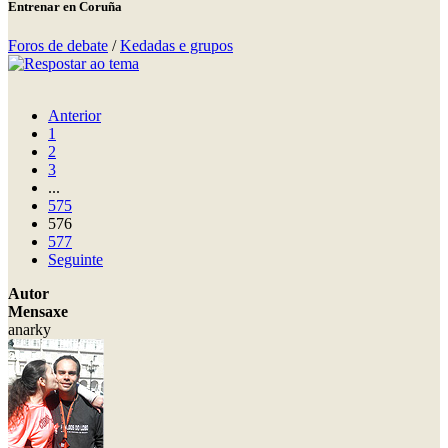
Entrenar en Coruña
Foros de debate
/
Kedadas e grupos
Anterior
1
2
3
...
575
576
577
Seguinte
Autor
Mensaxe
anarky