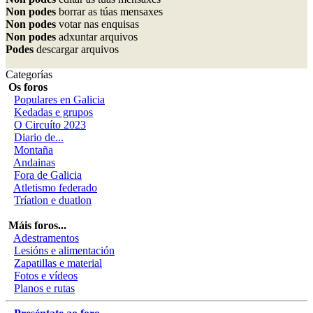
Non podes
borrar as túas mensaxes
Non podes
votar nas enquisas
Non podes
adxuntar arquivos
Podes
descargar arquivos
Categorías
Os foros
Populares en Galicia
Kedadas e grupos
O Circuíto 2023
Diario de...
Montaña
Andainas
Fora de Galicia
Atletismo federado
Tríatlon e duatlon
Máis foros...
Adestramentos
Lesións e alimentación
Zapatillas e material
Fotos e vídeos
Planos e rutas