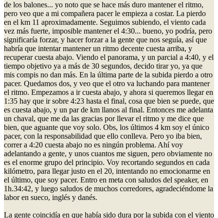
de los balones... yo noto que se hace más duro mantener el ritmo,
pero veo que a mi compañera pacer le empieza a costar. La pierdo
en el km 11 aproximadamente. Seguimos subiendo, el viento cada
vez más fuerte, imposible mantener el 4:30... bueno, yo podría, pero
significaría forzar, y hacer forzar a la gente que nos seguía, así que
habría que intentar mantener un ritmo decente cuesta arriba, y
recuperar cuesta abajo. Viendo el panorama, y un parcial a 4:40, y el
tiempo objetivo ya a más de 30 segundos, decido tirar yo, ya que
mis compis no dan más. En la última parte de la subida pierdo a otro
pacer. Quedamos dos, y veo que el otro va luchando para mantener
el ritmo. Empezamos a ir cuesta abajo, y ahora si queremos llegar en
1:35 hay que ir sobre 4:23 hasta el final, cosa que bien se puede, que
es cuesta abajo, y un par de km llanos al final. Entonces me adelanta
un chaval, que me da las gracias por llevar el ritmo y me dice que
bien, que aguante que voy solo. Obs, los últimos 4 km soy el único
pacer, con la responsabilidad que ello conlleva. Pero yo iba bien,
correr a 4:20 cuesta abajo no es ningún problema. Ahí voy
adelantando a gente, y unos cuantos me siguen, pero obviamente no
es el enorme grupo del principio. Voy recortando segundos en cada
kilómetro, para llegar justo en el 20, intentando no emocionarme en
el último, que soy pacer. Entro en meta con saludos del speaker, en
1h.34:42, y luego saludos de muchos corredores, agradeciéndome la
labor en sueco, inglés y danés.
La gente coincidía en que había sido dura por la subida con el viento