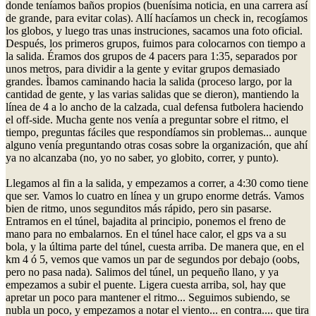
donde teníamos baños propios (buenísima noticia, en una carrera así
de grande, para evitar colas). Allí hacíamos un check in, recogíamos
los globos, y luego tras unas instruciones, sacamos una foto oficial.
Después, los primeros grupos, fuimos para colocarnos con tiempo a
la salida. Éramos dos grupos de 4 pacers para 1:35, separados por
unos metros, para dividir a la gente y evitar grupos demasiado
grandes. Ìbamos caminando hacia la salida (proceso largo, por la
cantidad de gente, y las varias salidas que se dieron), mantiendo la
línea de 4 a lo ancho de la calzada, cual defensa futbolera haciendo
el off-side. Mucha gente nos venía a preguntar sobre el ritmo, el
tiempo, preguntas fáciles que respondíamos sin problemas... aunque
alguno venía preguntando otras cosas sobre la organización, que ahí
ya no alcanzaba (no, yo no saber, yo globito, correr, y punto).
Llegamos al fin a la salida, y empezamos a correr, a 4:30 como tiene
que ser. Vamos lo cuatro en línea y un grupo enorme detrás. Vamos
bien de ritmo, unos segunditos más rápido, pero sin pasarse.
Entramos en el túnel, bajadita al principio, ponemos el freno de
mano para no embalarnos. En el túnel hace calor, el gps va a su
bola, y la última parte del túnel, cuesta arriba. De manera que, en el
km 4 ó 5, vemos que vamos un par de segundos por debajo (oobs,
pero no pasa nada). Salimos del túnel, un pequeño llano, y ya
empezamos a subir el puente. Ligera cuesta arriba, sol, hay que
apretar un poco para mantener el ritmo... Seguimos subiendo, se
nubla un poco, y empezamos a notar el viento... en contra.... que tira