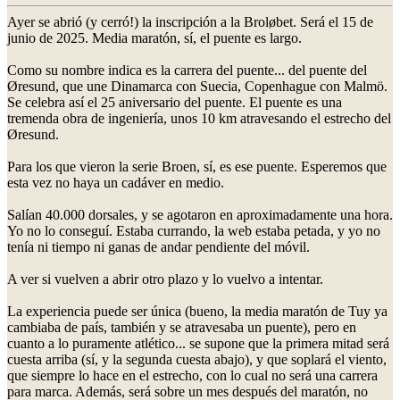
Ayer se abrió (y cerró!) la inscripción a la Broløbet. Será el 15 de
junio de 2025. Media maratón, sí, el puente es largo.
Como su nombre indica es la carrera del puente... del puente del
Øresund, que une Dinamarca con Suecia, Copenhague con Malmö.
Se celebra así el 25 aniversario del puente. El puente es una
tremenda obra de ingeniería, unos 10 km atravesando el estrecho del
Øresund.
Para los que vieron la serie Broen, sí, es ese puente. Esperemos que
esta vez no haya un cadáver en medio.
Salían 40.000 dorsales, y se agotaron en aproximadamente una hora.
Yo no lo conseguí. Estaba currando, la web estaba petada, y yo no
tenía ni tiempo ni ganas de andar pendiente del móvil.
A ver si vuelven a abrir otro plazo y lo vuelvo a intentar.
La experiencia puede ser única (bueno, la media maratón de Tuy ya
cambiaba de país, también y se atravesaba un puente), pero en
cuanto a lo puramente atlético... se supone que la primera mitad será
cuesta arriba (sí, y la segunda cuesta abajo), y que soplará el viento,
que siempre lo hace en el estrecho, con lo cual no será una carrera
para marca. Además, será sobre un mes después del maratón, no