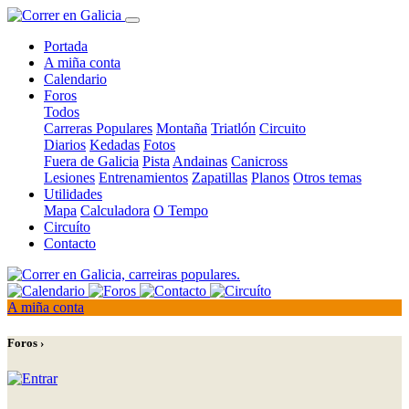
Portada
A miña conta
Calendario
Foros
Todos
Carreras Populares
Montaña
Triatlón
Circuito
Diarios
Kedadas
Fotos
Fuera de Galicia
Pista
Andainas
Canicross
Lesiones
Entrenamientos
Zapatillas
Planos
Otros temas
Utilidades
Mapa
Calculadora
O Tempo
Circuíto
Contacto
A miña conta
Foros ›