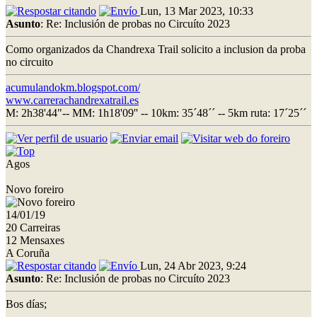
Lun, 13 Mar 2023, 10:33
Asunto
: Re: Inclusión de probas no Circuíto 2023
Como organizados da Chandrexa Trail solicito a inclusion da proba
no circuito
acumulandokm.blogspot.com/
www.carrerachandrexatrail.es
M: 2h38'44"-- MM: 1h18'09'' -- 10km: 35´48´´ -- 5km ruta: 17´25´´
Agos
Novo foreiro
14/01/19
20 Carreiras
12 Mensaxes
A Coruña
Lun, 24 Abr 2023, 9:24
Asunto
: Re: Inclusión de probas no Circuíto 2023
Bos días;