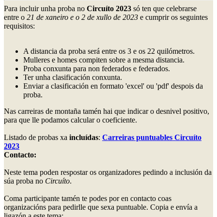
Para incluir unha proba no
Circuíto 2023
só ten que celebrarse
entre o
21 de xaneiro e o 2 de xullo de 2023
e cumprir os seguintes
requisitos:
A distancia da proba será entre os 3 e os 22 quilómetros.
Mulleres e homes compiten sobre a mesma distancia.
Proba conxunta para non federados e federados.
Ter unha clasificación conxunta.
Enviar a clasificación en formato 'excel' ou 'pdf' despois da
proba.
Nas carreiras de montaña tamén hai que indicar o desnivel positivo,
para que lle podamos calcular o coeficiente.
Listado de probas xa
incluídas
:
Carreiras puntuables Circuíto
2023
Contacto:
Neste tema poden respostar os organizadores pedindo a inclusión da
súa proba no
Circuíto
.
Coma participante tamén te podes por en contacto coas
organizacións para pedirlle que sexa puntuable. Copia e envía a
ligazón a este tema: