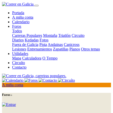
Portada
A miña conta
Calendario
Foros
Todos
Carreras Populares
Montaña
Triatlón
Circuito
Diarios
Kedadas
Fotos
Fuera de Galicia
Pista
Andainas
Canicross
Lesiones
Entrenamientos
Zapatillas
Planos
Otros temas
Utilidades
Mapa
Calculadora
O Tempo
Circuíto
Contacto
A miña conta
Foros ›