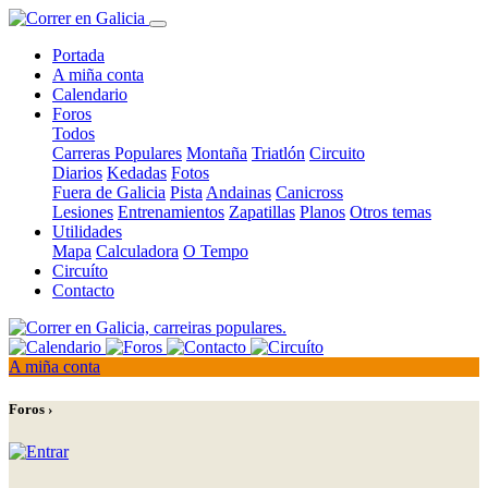
Portada
A miña conta
Calendario
Foros
Todos
Carreras Populares
Montaña
Triatlón
Circuito
Diarios
Kedadas
Fotos
Fuera de Galicia
Pista
Andainas
Canicross
Lesiones
Entrenamientos
Zapatillas
Planos
Otros temas
Utilidades
Mapa
Calculadora
O Tempo
Circuíto
Contacto
A miña conta
Foros ›