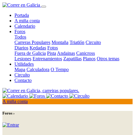
Portada
A miña conta
Calendario
Foros
Todos
Carreras Populares
Montaña
Triatlón
Circuito
Diarios
Kedadas
Fotos
Fuera de Galicia
Pista
Andainas
Canicross
Lesiones
Entrenamientos
Zapatillas
Planos
Otros temas
Utilidades
Mapa
Calculadora
O Tempo
Circuíto
Contacto
A miña conta
Foros ›