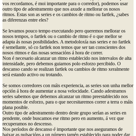
vos recordamos, é moi importante para o corredor), podemos usar
outro tipo de adestramento que nos axude a mellorar os nosos
ritmos. Estas son as series e os cambios de ritmo ou fartlek, ¿sabes
as diferenzas entre eles?
Se levamos pouco tempo executando pero queremos mellorar os
nosos tempos, o fartlek ou o cambio de ritmo é o que mellor se
adapta ás nosas posibilidades. A metodoloxía nas series e no fartlek
é semellante, só co fartlek non temos que ser tan conscientes dos
nosos ritmos e das nosas sensacións á hora de correr.
Non é necesario alcanzar un ritmo establecido nos intervalos de alta
intensidade, pero debemos guiarnos polo esforzo percibido. O
descanso cando se realizan fartlek ou cambios de ritmo xeralmente
será estando activo ou trotando.
Se somos corredores con máis experiencia, as series son unha mellor
opción á hora de aumentar a nosa velocidade. Cando adestramos
series sabemos que debemos alcanzar un ritmo preestablecido nos
momentos de esforzo, para o que necesitaremos correr a terra o máis
plana posible.
Outro tipo de adestramento dentro deste grupo serían as series en
pendente, onde buscamos ese ritmo pero en aumento, á vez que
recuperamos no descenso.
Nos períodos de descanso é importante que nos aseguramos de
baixar as pulsacións a un número tamén establecido para poder dar