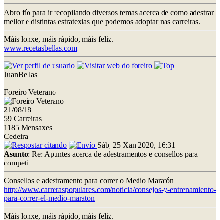
Abro fío para ir recopilando diversos temas acerca de como adestrar
mellor e distintas estratexias que podemos adoptar nas carreiras.
Máis lonxe, máis rápido, máis feliz.
www.recetasbellas.com
JuanBellas
Foreiro Veterano
21/08/18
59 Carreiras
1185 Mensaxes
Cedeira
Sáb, 25 Xan 2020, 16:31
Asunto
: Re: Apuntes acerca de adestramentos e consellos para
competi
Consellos e adestramento para correr o Medio Maratón
http://www.carreraspopulares.com/noticia/consejos-y-entrenamiento-
para-correr-el-medio-maraton
Máis lonxe, máis rápido, máis feliz.