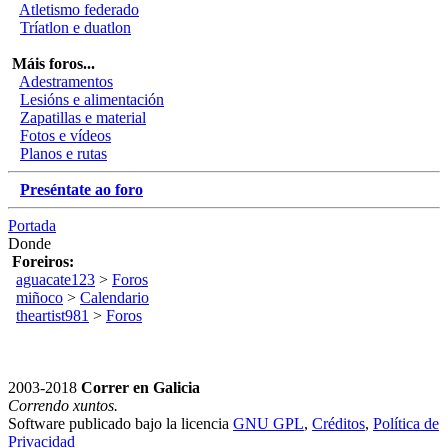
Atletismo federado
Tríatlon e duatlon
Máis foros...
Adestramentos
Lesións e alimentación
Zapatillas e material
Fotos e vídeos
Planos e rutas
Preséntate ao foro
Portada
Donde
Foreiros:
aguacate123
>
Foros
miñoco
>
Calendario
theartist981
>
Foros
2003-2018
Correr en Galicia
Correndo xuntos.
Software publicado bajo la licencia
GNU GPL
,
Créditos
,
Política de
Privacidad