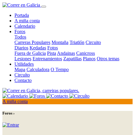
Portada
A miña conta
Calendario
Foros
Todos
Carreras Populares
Montaña
Triatlón
Circuito
Diarios
Kedadas
Fotos
Fuera de Galicia
Pista
Andainas
Canicross
Lesiones
Entrenamientos
Zapatillas
Planos
Otros temas
Utilidades
Mapa
Calculadora
O Tempo
Circuíto
Contacto
A miña conta
Foros ›