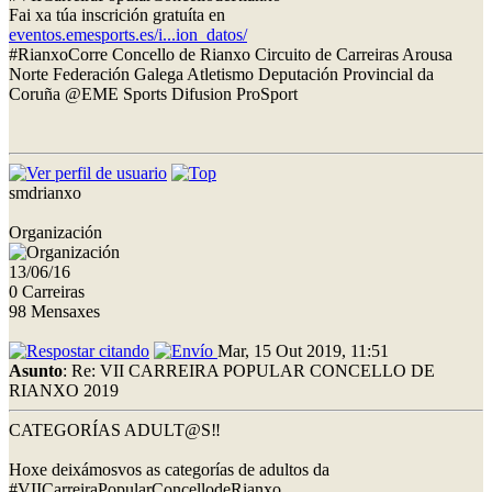
Fai xa túa inscrición gratuíta en
eventos.emesports.es/i...ion_datos/
#RianxoCorre Concello de Rianxo Circuito de Carreiras Arousa
Norte Federación Galega Atletismo Deputación Provincial da
Coruña @EME Sports Difusion ProSport
smdrianxo
Organización
13/06/16
0 Carreiras
98 Mensaxes
Mar, 15 Out 2019, 11:51
Asunto
: Re: VII CARREIRA POPULAR CONCELLO DE
RIANXO 2019
CATEGORÍAS ADULT@S‼
Hoxe deixámosvos as categorías de adultos da
#VIICarreiraPopularConcellodeRianxo