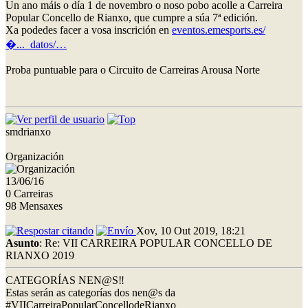
Un ano máis o día 1 de novembro o noso pobo acolle a Carreira
Popular Concello de Rianxo, que cumpre a súa 7ª edición.
Xa podedes facer a vosa inscrición en
eventos.emesports.es/
�..._datos/…
Proba puntuable para o Circuito de Carreiras Arousa Norte
smdrianxo
Organización
13/06/16
0 Carreiras
98 Mensaxes
Xov, 10 Out 2019, 18:21
Asunto
: Re: VII CARREIRA POPULAR CONCELLO DE
RIANXO 2019
CATEGORÍAS NEN@S‼
Estas serán as categorías dos nen@s da
#VIICarreiraPopularConcellodeRianxo