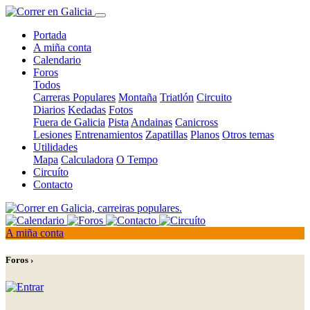
Portada
A miña conta
Calendario
Foros
Todos
Carreras Populares
Montaña
Triatlón
Circuito
Diarios
Kedadas
Fotos
Fuera de Galicia
Pista
Andainas
Canicross
Lesiones
Entrenamientos
Zapatillas
Planos
Otros temas
Utilidades
Mapa
Calculadora
O Tempo
Circuíto
Contacto
A miña conta
Foros ›