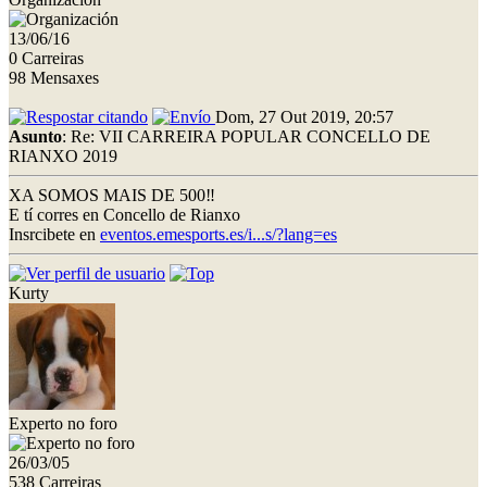
13/06/16
0 Carreiras
98 Mensaxes
Dom, 27 Out 2019, 20:57
Asunto
: Re: VII CARREIRA POPULAR CONCELLO DE
RIANXO 2019
XA SOMOS MAIS DE 500‼
E tí corres en Concello de Rianxo
Insrcibete en
eventos.emesports.es/i...s/?lang=es
Kurty
Experto no foro
26/03/05
538 Carreiras