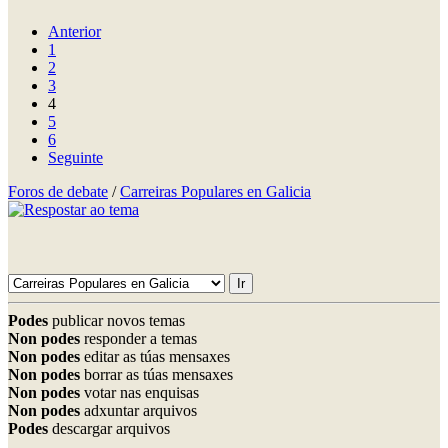
Anterior
1
2
3
4
5
6
Seguinte
Foros de debate
/
Carreiras Populares en Galicia
Podes
publicar novos temas
Non podes
responder a temas
Non podes
editar as túas mensaxes
Non podes
borrar as túas mensaxes
Non podes
votar nas enquisas
Non podes
adxuntar arquivos
Podes
descargar arquivos