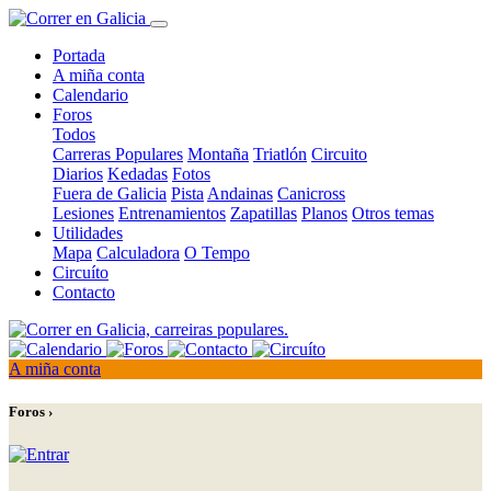
Portada
A miña conta
Calendario
Foros
Todos
Carreras Populares
Montaña
Triatlón
Circuito
Diarios
Kedadas
Fotos
Fuera de Galicia
Pista
Andainas
Canicross
Lesiones
Entrenamientos
Zapatillas
Planos
Otros temas
Utilidades
Mapa
Calculadora
O Tempo
Circuíto
Contacto
A miña conta
Foros ›