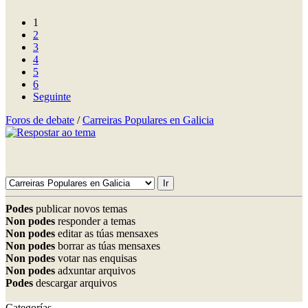
1
2
3
4
5
6
Seguinte
Foros de debate
/
Carreiras Populares en Galicia
Podes
publicar novos temas
Non podes
responder a temas
Non podes
editar as túas mensaxes
Non podes
borrar as túas mensaxes
Non podes
votar nas enquisas
Non podes
adxuntar arquivos
Podes
descargar arquivos
Categorías