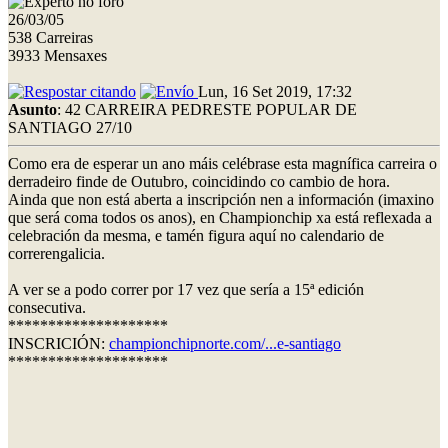
26/03/05
538 Carreiras
3933 Mensaxes
Lun, 16 Set 2019, 17:32
Asunto
: 42 CARREIRA PEDRESTE POPULAR DE
SANTIAGO 27/10
Como era de esperar un ano máis celébrase esta magnífica carreira o
derradeiro finde de Outubro, coincidindo co cambio de hora.
Ainda que non está aberta a inscripción nen a información (imaxino
que será coma todos os anos), en Championchip xa está reflexada a
celebración da mesma, e tamén figura aquí no calendario de
correrengalicia.
A ver se a podo correr por 17 vez que sería a 15ª edición
consecutiva.
********************
INSCRICIÓN:
championchipnorte.com/...e-santiago
********************