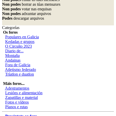
Non podes
borrar as túas mensaxes
Non podes
votar nas enquisas
Non podes
adxuntar arquivos
Podes
descargar arquivos
Categorías
Os foros
Populares en Galicia
Kedadas e grupos
O Circuíto 2023
Diario de...
Montaña
Andainas
Fora de Galicia
Atletismo federado
Tríatlon e duatlon
Máis foros...
Adestramentos
Lesións e alimentación
Zapatillas e material
Fotos e vídeos
Planos e rutas