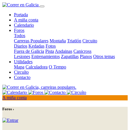
Portada
A miña conta
Calendario
Foros
Todos
Carreras Populares
Montaña
Triatlón
Circuito
Diarios
Kedadas
Fotos
Fuera de Galicia
Pista
Andainas
Canicross
Lesiones
Entrenamientos
Zapatillas
Planos
Otros temas
Utilidades
Mapa
Calculadora
O Tempo
Circuíto
Contacto
A miña conta
Foros ›