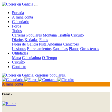
Portada
A miña conta
Calendario
Foros
Todos
Carreras Populares
Montaña
Triatlón
Circuito
Diarios
Kedadas
Fotos
Fuera de Galicia
Pista
Andainas
Canicross
Lesiones
Entrenamientos
Zapatillas
Planos
Otros temas
Utilidades
Mapa
Calculadora
O Tempo
Circuíto
Contacto
A miña conta
Foros ›