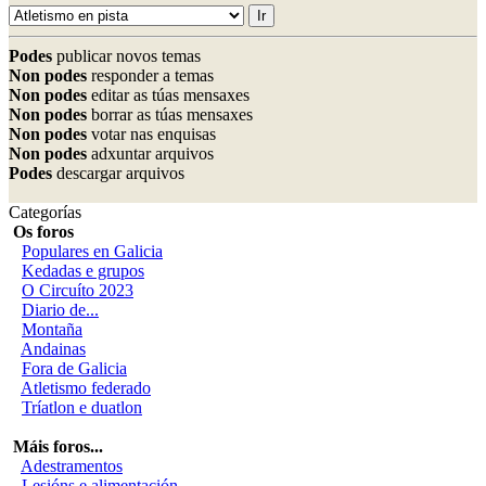
Podes
publicar novos temas
Non podes
responder a temas
Non podes
editar as túas mensaxes
Non podes
borrar as túas mensaxes
Non podes
votar nas enquisas
Non podes
adxuntar arquivos
Podes
descargar arquivos
Categorías
Os foros
Populares en Galicia
Kedadas e grupos
O Circuíto 2023
Diario de...
Montaña
Andainas
Fora de Galicia
Atletismo federado
Tríatlon e duatlon
Máis foros...
Adestramentos
Lesións e alimentación