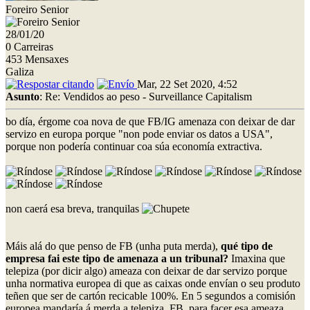
Foreiro Senior
28/01/20
0 Carreiras
453 Mensaxes
Galiza
Mar, 22 Set 2020, 4:52
Asunto
: Re: Vendidos ao peso - Surveillance Capitalism
bo día, érgome coa nova de que FB/IG amenaza con deixar de dar
servizo en europa porque "non pode enviar os datos a USA",
porque non podería continuar coa súa economía extractiva.
non caerá esa breva, tranquilas
Máis alá do que penso de FB (unha puta merda),
qué tipo de
empresa fai este tipo de amenaza a un tribunal?
Imaxina que
telepiza (por dicir algo) ameaza con deixar de dar servizo porque
unha normativa europea di que as caixas onde envían o seu produto
teñen que ser de cartón recicable 100%. En 5 segundos a comisión
europea mandaría á merda a telepiza. FB, para facer esa ameaza,