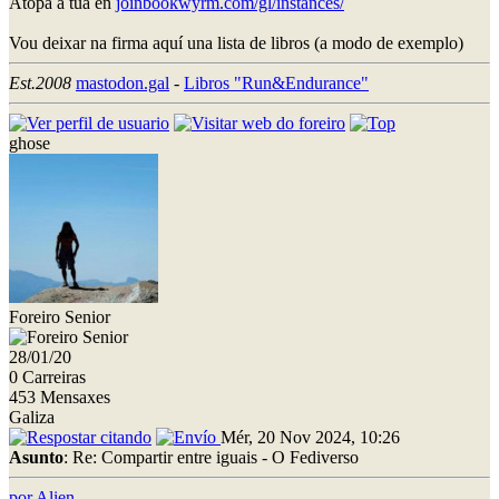
Atopa a túa en
joinbookwyrm.com/gl/instances/
Vou deixar na firma aquí una lista de libros (a modo de exemplo)
Est.2008
mastodon.gal
-
Libros "Run&Endurance"
ghose
Foreiro Senior
28/01/20
0 Carreiras
453 Mensaxes
Galiza
Mér, 20 Nov 2024, 10:26
Asunto
: Re: Compartir entre iguais - O Fediverso
por Alien.