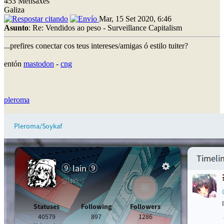
453 Mensaxes
Galiza
Mar, 15 Set 2020, 6:46
Asunto
: Re: Vendidos ao peso - Surveillance Capitalism
...prefires conectar cos teus intereses/amigas ó estilo tuiter?
entón
mastodon
-
cng
pleroma