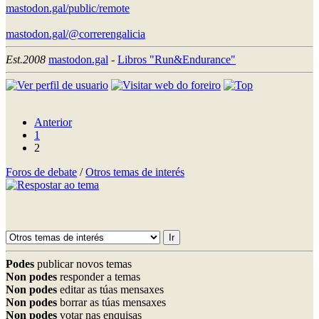
mastodon.gal/public/remote
mastodon.gal/@correrengalicia
Est.2008
mastodon.gal
-
Libros "Run&Endurance"
Anterior
1
2
Foros de debate
/
Otros temas de interés
Podes
publicar novos temas
Non podes
responder a temas
Non podes
editar as túas mensaxes
Non podes
borrar as túas mensaxes
Non podes
votar nas enquisas