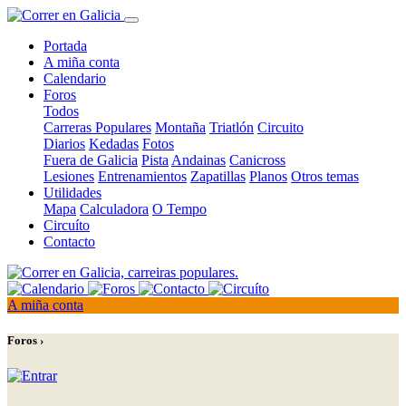
Portada
A miña conta
Calendario
Foros
Todos
Carreras Populares
Montaña
Triatlón
Circuito
Diarios
Kedadas
Fotos
Fuera de Galicia
Pista
Andainas
Canicross
Lesiones
Entrenamientos
Zapatillas
Planos
Otros temas
Utilidades
Mapa
Calculadora
O Tempo
Circuíto
Contacto
A miña conta
Foros ›