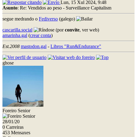
Lun, 15 Xul 2024, 9:48
Asunto
: Re: Vendidos ao peso - Surveillance Capitalism
segue medrando o
Fediverso
(galego)
cascarilla.social
(por
convite
, ver web)
amarinha.gal
(
crear conta
)
Est.2008
mastodon.gal
-
Libros "Run&Endurance"
ghose
Foreiro Senior
28/01/20
0 Carreiras
453 Mensaxes