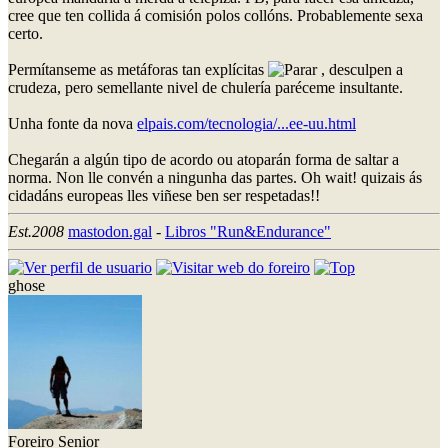
cree que ten collida á comisión polos collóns. Probablemente sexa
certo.
Permítanseme as metáforas tan explícitas
, desculpen a
crudeza, pero semellante nivel de chulería paréceme insultante.
Unha fonte da nova
elpais.com/tecnologia/...ee-uu.html
Chegarán a algún tipo de acordo ou atoparán forma de saltar a
norma. Non lle convén a ningunha das partes. Oh wait! quizais ás
cidadáns europeas lles viñese ben ser respetadas!!
Est.2008
mastodon.gal
-
Libros "Run&Endurance"
ghose
Foreiro Senior