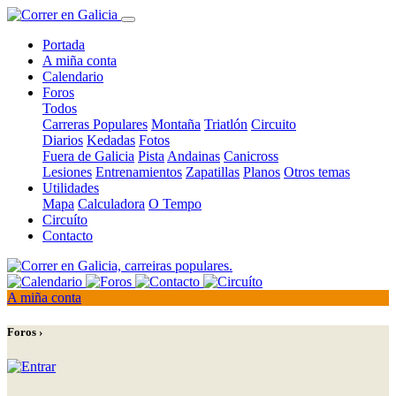
Portada
A miña conta
Calendario
Foros
Todos
Carreras Populares
Montaña
Triatlón
Circuito
Diarios
Kedadas
Fotos
Fuera de Galicia
Pista
Andainas
Canicross
Lesiones
Entrenamientos
Zapatillas
Planos
Otros temas
Utilidades
Mapa
Calculadora
O Tempo
Circuíto
Contacto
A miña conta
Foros ›