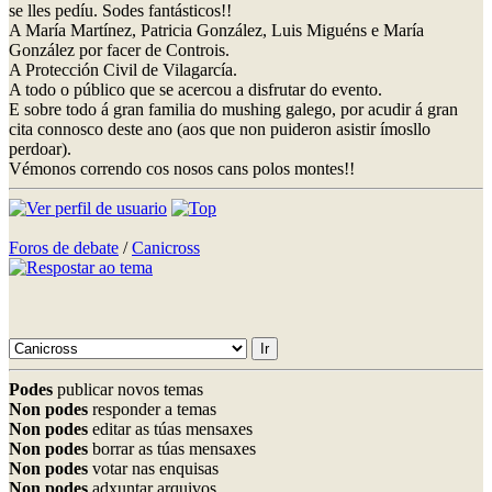
se lles pedíu. Sodes fantásticos!!
A María Martínez, Patricia González, Luis Miguéns e María
González por facer de Controis.
A Protección Civil de Vilagarcía.
A todo o público que se acercou a disfrutar do evento.
E sobre todo á gran familia do mushing galego, por acudir á gran
cita connosco deste ano (aos que non puideron asistir ímosllo
perdoar).
Vémonos correndo cos nosos cans polos montes!!
Foros de debate
/
Canicross
Podes
publicar novos temas
Non podes
responder a temas
Non podes
editar as túas mensaxes
Non podes
borrar as túas mensaxes
Non podes
votar nas enquisas
Non podes
adxuntar arquivos