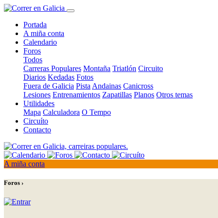
Portada
A miña conta
Calendario
Foros
Todos
Carreras Populares
Montaña
Triatlón
Circuito
Diarios
Kedadas
Fotos
Fuera de Galicia
Pista
Andainas
Canicross
Lesiones
Entrenamientos
Zapatillas
Planos
Otros temas
Utilidades
Mapa
Calculadora
O Tempo
Circuíto
Contacto
A miña conta
Foros ›