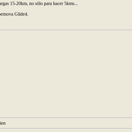
largas 15-20km, no sólo para hacer 5kms...
pernova Glide4.
bien