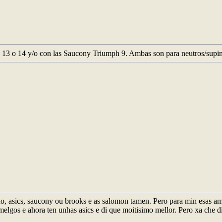
us 13 o 14 y/o con las Saucony Triumph 9. Ambas son para neutros/supi
o, asics, saucony ou brooks e as salomon tamen. Pero para min esas 
elgos e ahora ten unhas asics e di que moitisimo mellor. Pero xa che di