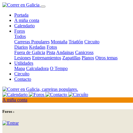
Portada
A miña conta
Calendario
Foros
Todos
Carreras Populares
Montaña
Triatlón
Circuito
Diarios
Kedadas
Fotos
Fuera de Galicia
Pista
Andainas
Canicross
Lesiones
Entrenamientos
Zapatillas
Planos
Otros temas
Utilidades
Mapa
Calculadora
O Tempo
Circuíto
Contacto
A miña conta
Foros ›