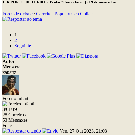
10K PORTO DE FERROL (Proba "Camcelada") - 19 de noviembre.
Foros de debate
/
Carreiras Populares en Galicia
1
2
Seguinte
Autor
Mensaxe
xabariz
Foreiro infantil
3/01/19
28 Carreiras
53 Mensaxes
Fene
Ven, 27 Out 2023, 21:08