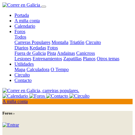
Portada
A miña conta
Calendario
Foros
Todos
Carreras Populares
Montaña
Triatlón
Circuito
Diarios
Kedadas
Fotos
Fuera de Galicia
Pista
Andainas
Canicross
Lesiones
Entrenamientos
Zapatillas
Planos
Otros temas
Utilidades
Mapa
Calculadora
O Tempo
Circuíto
Contacto
A miña conta
Foros ›