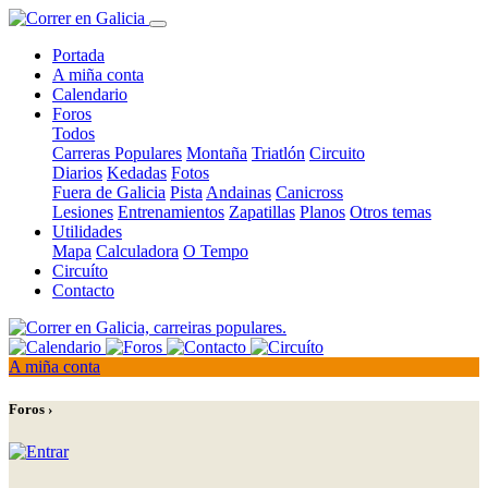
Portada
A miña conta
Calendario
Foros
Todos
Carreras Populares
Montaña
Triatlón
Circuito
Diarios
Kedadas
Fotos
Fuera de Galicia
Pista
Andainas
Canicross
Lesiones
Entrenamientos
Zapatillas
Planos
Otros temas
Utilidades
Mapa
Calculadora
O Tempo
Circuíto
Contacto
A miña conta
Foros ›