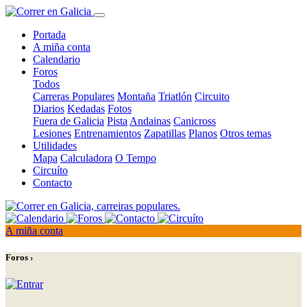
Portada
A miña conta
Calendario
Foros
Todos
Carreras Populares
Montaña
Triatlón
Circuito
Diarios
Kedadas
Fotos
Fuera de Galicia
Pista
Andainas
Canicross
Lesiones
Entrenamientos
Zapatillas
Planos
Otros temas
Utilidades
Mapa
Calculadora
O Tempo
Circuíto
Contacto
A miña conta
Foros ›