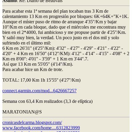
Asunto
: Re: Diario de Beauvais
Para acabar esta 1ª semana del plan tocaban tras 3 Km de
calentamiento 13 Km en progresión por bloques: 6K+64K+"K+1K.
Aunque el míster puso de ritmo de arranque 4'35''/Km y bajar
10''/Km en cada bloque, dado que el miércoles me encontrara muy
bien en el 2*4000, fui ambicioso y me propuse partir de 4'25''/Km.
Y salió muy bien, la verdad. Un poco justo en el dos mil y solo
sufriendo en el último mil:
6 Km en 26'31'' (4'25''/Km): 4'32'' - 4'27'' - 4'29'' - 4'21'' - 4'22'' -
4'20'' + 4 Km en 16'50'' (4'12''/KM): 4'12'' - 4'14'' - 4'15'' - 4'08'' + 2
Km en 8'00'': 4'01'' - 3'59'' + 1 Km en 3'44''.7.
Así que 13 Km en 55'05'' (4'14''/Km).
Para acabar hice un Km de trote.
TOTAL: 17,00 Km 1h 15'55'' (4'27''/Km)
connect.garmin.com/mod...6426667257
Semana con 63,4 Km realizados (3,3 de elíptica)
MARATONIAN@S
cronicasdelcarma.blogspot.com/
www.facebook.com/home....6312823999