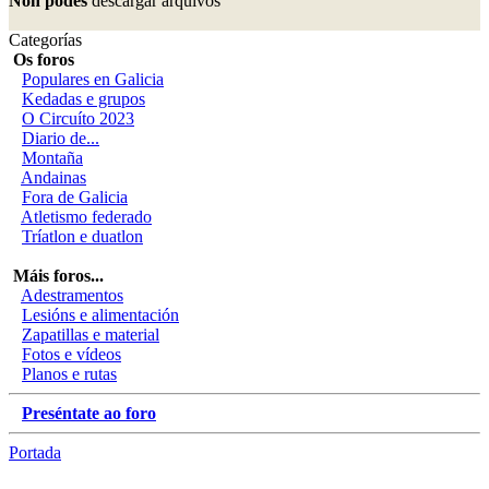
Non podes
descargar arquivos
Categorías
Os foros
Populares en Galicia
Kedadas e grupos
O Circuíto 2023
Diario de...
Montaña
Andainas
Fora de Galicia
Atletismo federado
Tríatlon e duatlon
Máis foros...
Adestramentos
Lesións e alimentación
Zapatillas e material
Fotos e vídeos
Planos e rutas
Preséntate ao foro
Portada