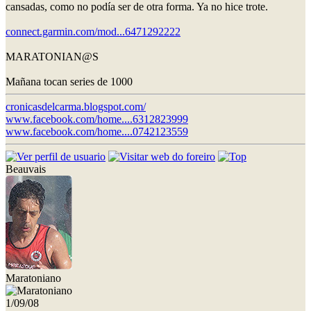
cansadas, como no podía ser de otra forma. Ya no hice trote.
connect.garmin.com/mod...6471292222
MARATONIAN@S
Mañana tocan series de 1000
cronicasdelcarma.blogspot.com/
www.facebook.com/home....6312823999
www.facebook.com/home....0742123559
Beauvais
Maratoniano
1/09/08