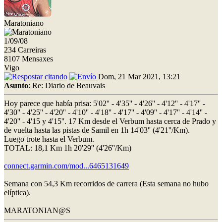
Maratoniano
1/09/08
234 Carreiras
8107 Mensaxes
Vigo
Dom, 21 Mar 2021, 13:21
Asunto
: Re: Diario de Beauvais
Hoy parece que había prisa: 5'02'' - 4'35'' - 4'26'' - 4'12'' - 4'17'' -
4'30'' - 4'25'' - 4'20'' - 4'10'' - 4'18'' - 4'17'' - 4'09'' - 4'17'' - 4'14'' -
4'20'' - 4'15 y 4'15''. 17 Km desde el Verbum hasta cerca de Prado y
de vuelta hasta las pistas de Samil en 1h 14'03'' (4'21''/Km).
Luego trote hasta el Verbum.
TOTAL: 18,1 Km 1h 20'29'' (4'26''/Km)
connect.garmin.com/mod...6465131649
Semana con 54,3 Km recorridos de carrera (Esta semana no hubo
elíptica).
MARATONIAN@S