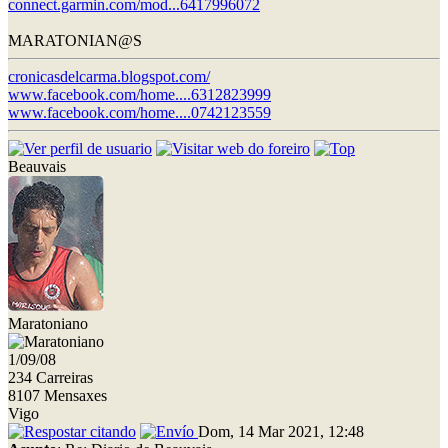
connect.garmin.com/mod...6417996072
MARATONIAN@S
cronicasdelcarma.blogspot.com/
www.facebook.com/home....6312823999
www.facebook.com/home....0742123559
Beauvais
Maratoniano
1/09/08
234 Carreiras
8107 Mensaxes
Vigo
Dom, 14 Mar 2021, 12:48