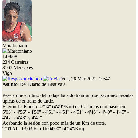
Maratoniano
1/09/08
234 Carreiras
8107 Mensaxes
Vigo
Ven, 26 Mar 2021, 19:47
Asunto
: Re: Diario de Beauvais
Pese a que el ritmo del rodaje ha sido tranquilo sensaciones pesadas
típicas de entreno de tarde.
Fueron 12 Km en 57'54'' (4'49''/Km) en Castrelos con pasos en
5'03'' - 4'56'' - 4'50'' - 4'51'' - 4'51'' - 4'51'' - 4'46'' - 4'49'' - 4'45'' -
4'47'' - 4'43'' y 4'41''.
Acabando la sesión con poco más de un Km de trote.
TOTAL: 13,03 Km 1h 04'00'' (4'54''/Km)