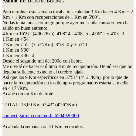
Asunto
: Re: Diario de Beauvais
Para terminar esta semana tocaba tras calentar 3 Km hacer 4 Km + 2
Km + 1 Km con recuperaciones de 1 Km en 5'00''.
No las tenía todas conmigo porque ayer me sentía cansado pero ha
salido un buen entreno:
4 km en 16'27'' (4'06''/Km): 4'08''.4 - 4'08''.5 - 4'06''.2 y 4'03''.3
1 Km en 4'54''
2 Km en 7'55'' (3'57''/Km): 3'58''.0 y 3'55''.1
1 Km en 5'00''
1 Km en 3'36''.4
Desde el segundo mil del 200o con liebre.
Me olvidé de hacer el último Km de recuperación. Debió ser que no
llegaba suficiente oxígeno al cerebro jajaja.
Así que los 9 Km específicos en 37'51'' (4'12''/Km), por lo que de
hacer la recuperación en los tiempos programados estaría la media
en 4'17''/Km.
Acabé con un Km de trote.
TOTAL: 13,00 Km 57'43'' (4'26''/Km)
connect.garmin.com/mod...6504920000
Acabada la semana con 51 Km recorridos.