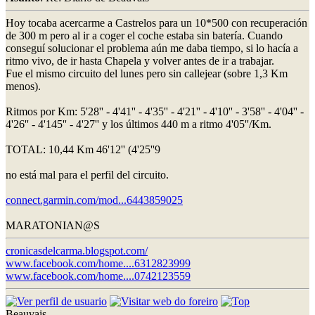
Hoy tocaba acercarme a Castrelos para un 10*500 con recuperación
de 300 m pero al ir a coger el coche estaba sin batería. Cuando
conseguí solucionar el problema aún me daba tiempo, si lo hacía a
ritmo vivo, de ir hasta Chapela y volver antes de ir a trabajar.
Fue el mismo circuito del lunes pero sin callejear (sobre 1,3 Km
menos).
Ritmos por Km: 5'28'' - 4'41'' - 4'35'' - 4'21'' - 4'10'' - 3'58'' - 4'04'' -
4'26'' - 4'145'' - 4'27'' y los últimos 440 m a ritmo 4'05''/Km.
TOTAL: 10,44 Km 46'12'' (4'25''9
no está mal para el perfil del circuito.
connect.garmin.com/mod...6443859025
MARATONIAN@S
cronicasdelcarma.blogspot.com/
www.facebook.com/home....6312823999
www.facebook.com/home....0742123559
Beauvais