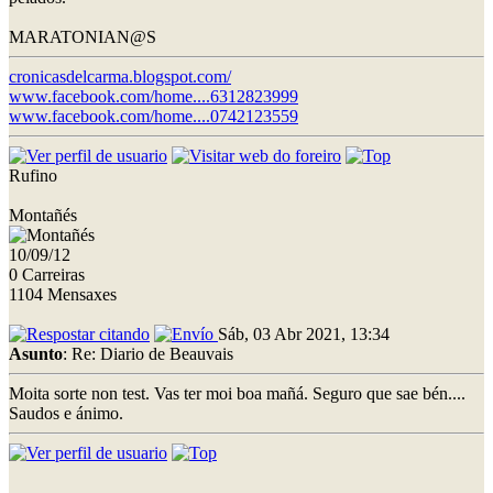
MARATONIAN@S
cronicasdelcarma.blogspot.com/
www.facebook.com/home....6312823999
www.facebook.com/home....0742123559
Rufino
Montañés
10/09/12
0 Carreiras
1104 Mensaxes
Sáb, 03 Abr 2021, 13:34
Asunto
: Re: Diario de Beauvais
Moita sorte non test. Vas ter moi boa mañá. Seguro que sae bén....
Saudos e ánimo.