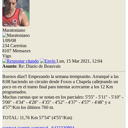
Maratoniano
1/09/08
234 Carreiras
8107 Mensaxes
Vigo
Lun, 15 Mar 2021, 12:04
Asunto
: Re: Diario de Beauvais
Buenos días!! Empezando la semana trempranito. Arranqué a las
8:08 haciendo un circuito desde Foxos a Chapela callejeando un
poco en en el tramo final para intentar acercarme a los 12 Km
programados.
Muchas cuestas que se notan en los parciales: 5'55'' - 5'11'' - 5'10'' -
5'00'' - 4'34'' - 4'28'' - 4'35'' - 4'52'' - 4'37'' - 4'57'' - 4'48'' y a
4'57''/Km los últimos 760 m.
TOTAL: 11,76 Km 57'54'' (4'55''/Km)
connect.garmin.com/mod...6432330894