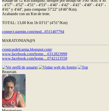
Rodaje de 12 Km tranquilo, siempre por debajo de 5'00''/Km: 4'50''
- 4'57'' - 4'52'' - 4'51'' - 4'53'' - 4'46'' - 4'42'' - 4'41'' - 4'40'' - 4'43'' -
4'41'' y 4'44'', para computar 57'22'' (4'46''/Km).
Acabando con un Km de trote.
TOTAL: 13,00 Km 1h 03'11'' (4'51''/Km)
connect.garmin.com/mod...6511407794
MARATONIAN@S
cronicasdelcarma.blogspot.com/
www.facebook.com/home....6312823999
www.facebook.com/home....0742123559
Beauvais
Maratoniano