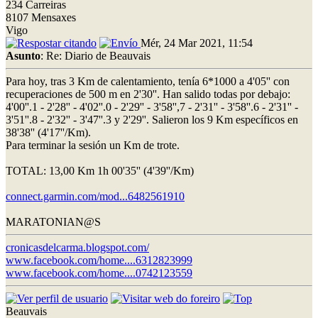
234 Carreiras
8107 Mensaxes
Vigo
Mér, 24 Mar 2021, 11:54
Asunto
: Re: Diario de Beauvais
Para hoy, tras 3 Km de calentamiento, tenía 6*1000 a 4'05'' con
recuperaciones de 500 m en 2'30''. Han salido todas por debajo:
4'00''.1 - 2'28'' - 4'02''.0 - 2'29'' - 3'58'',7 - 2'31'' - 3'58''.6 - 2'31'' -
3'51''.8 - 2'32'' - 3'47''.3 y 2'29''. Salieron los 9 Km específicos en
38'38'' (4'17''/Km).
Para terminar la sesión un Km de trote.
TOTAL: 13,00 Km 1h 00'35'' (4'39''/Km)
connect.garmin.com/mod...6482561910
MARATONIAN@S
cronicasdelcarma.blogspot.com/
www.facebook.com/home....6312823999
www.facebook.com/home....0742123559
Beauvais