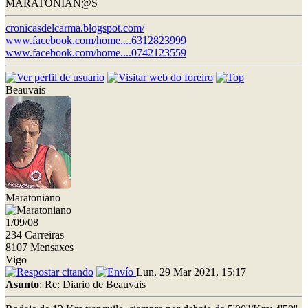
MARATONIAN@S
cronicasdelcarma.blogspot.com/
www.facebook.com/home....6312823999
www.facebook.com/home....0742123559
Beauvais
Maratoniano
1/09/08
234 Carreiras
8107 Mensaxes
Vigo
Lun, 29 Mar 2021, 15:17
Asunto
: Re: Diario de Beauvais