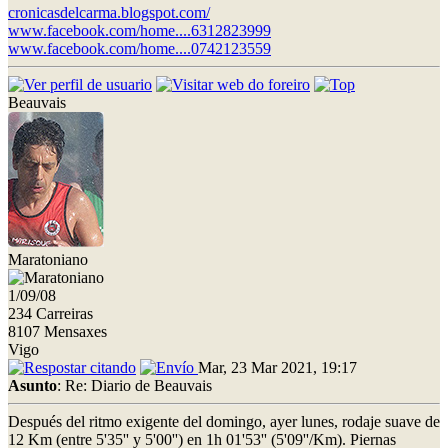
cronicasdelcarma.blogspot.com/
www.facebook.com/home....6312823999
www.facebook.com/home....0742123559
Beauvais
Maratoniano
1/09/08
234 Carreiras
8107 Mensaxes
Vigo
Mar, 23 Mar 2021, 19:17
Asunto
: Re: Diario de Beauvais
Después del ritmo exigente del domingo, ayer lunes, rodaje suave de
12 Km (entre 5'35'' y 5'00'') en 1h 01'53'' (5'09''/Km). Piernas