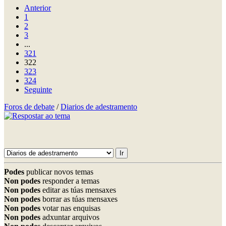
Anterior
1
2
3
...
321
322
323
324
Seguinte
Foros de debate
/
Diarios de adestramento
Podes
publicar novos temas
Non podes
responder a temas
Non podes
editar as túas mensaxes
Non podes
borrar as túas mensaxes
Non podes
votar nas enquisas
Non podes
adxuntar arquivos