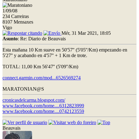
1/09/08
234 Carreiras
8107 Mensaxes
Vigo
Mér, 31 Mar 2021, 18:05
Asunto
: Re: Diario de Beauvais
Esta mañana 10 Km suave en 50'57'' (5'05''/Km) empezando en
5'27'' y acabando en 4'57'' + 1 Km de trote.
TOTAL: 11,00 Km 56'47'' (5'09''/Km)
connect.garmin.com/mod...6526569274
MARATONIAN@S
cronicasdelcarma.blogspot.com/
www.facebook.com/home....6312823999
www.facebook.com/home....0742123559
Beauvais