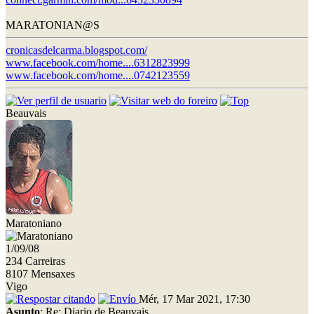
MARATONIAN@S
cronicasdelcarma.blogspot.com/
www.facebook.com/home....6312823999
www.facebook.com/home....0742123559
Beauvais
Maratoniano
1/09/08
234 Carreiras
8107 Mensaxes
Vigo
Mér, 17 Mar 2021, 17:30
Asunto
: Re: Diario de Beauvais