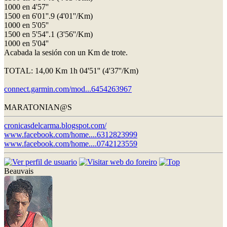
1000 en 4'57''
1500 en 6'01''.9 (4'01''/Km)
1000 en 5'05''
1500 en 5'54''.1 (3'56''/Km)
1000 en 5'04''
Acabada la sesión con un Km de trote.
TOTAL: 14,00 Km 1h 04'51'' (4'37''/Km)
connect.garmin.com/mod...6454263967
MARATONIAN@S
cronicasdelcarma.blogspot.com/
www.facebook.com/home....6312823999
www.facebook.com/home....0742123559
Beauvais