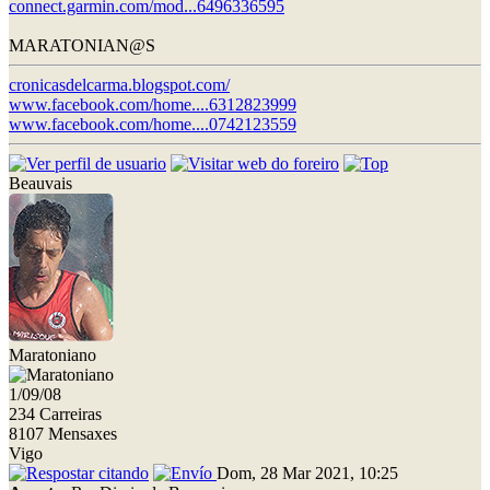
connect.garmin.com/mod...6496336595
MARATONIAN@S
cronicasdelcarma.blogspot.com/
www.facebook.com/home....6312823999
www.facebook.com/home....0742123559
Beauvais
Maratoniano
1/09/08
234 Carreiras
8107 Mensaxes
Vigo
Dom, 28 Mar 2021, 10:25