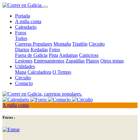
Portada
A miña conta
Calendario
Foros
Todos
Carreras Populares
Montaña
Triatlón
Circuito
Diarios
Kedadas
Fotos
Fuera de Galicia
Pista
Andainas
Canicross
Lesiones
Entrenamientos
Zapatillas
Planos
Otros temas
Utilidades
Mapa
Calculadora
O Tempo
Circuíto
Contacto
A miña conta
Foros ›