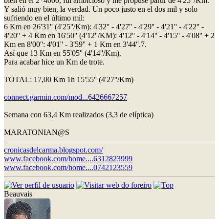
bien en el 2*4000, fui ambicioso y me propuse partir de 4'25''/Km.
Y salió muy bien, la verdad. Un poco justo en el dos mil y solo
sufriendo en el último mil:
6 Km en 26'31'' (4'25''/Km): 4'32'' - 4'27'' - 4'29'' - 4'21'' - 4'22'' -
4'20'' + 4 Km en 16'50'' (4'12''/KM): 4'12'' - 4'14'' - 4'15'' - 4'08'' + 2
Km en 8'00'': 4'01'' - 3'59'' + 1 Km en 3'44''.7.
Así que 13 Km en 55'05'' (4'14''/Km).
Para acabar hice un Km de trote.
TOTAL: 17,00 Km 1h 15'55'' (4'27''/Km)
connect.garmin.com/mod...6426667257
Semana con 63,4 Km realizados (3,3 de elíptica)
MARATONIAN@S
cronicasdelcarma.blogspot.com/
www.facebook.com/home....6312823999
www.facebook.com/home....0742123559
Beauvais